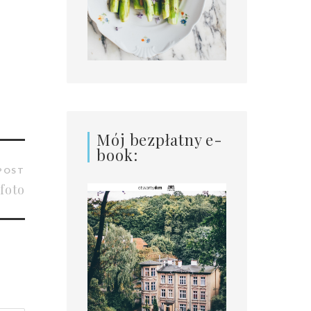
Mój bezpłatny e-
book:
POST
foto