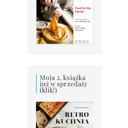
Moja 2. książka
już w sprzedaży
(klik!)