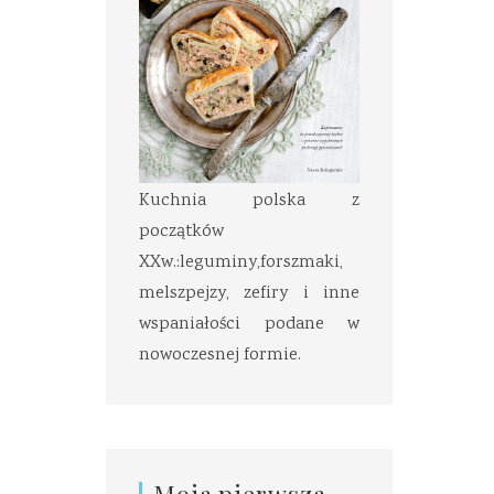
Kuchnia polska z
początków
XXw.:leguminy,forszmaki,
melszpejzy, zefiry i inne
wspaniałości podane w
nowoczesnej formie.
Moja pierwsza