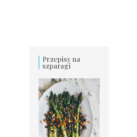
Przepisy na
szparagi