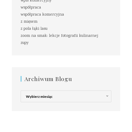
wpis komercyjny
współpraca
współpraca komercyjna
z mięsem
z pola łąki lasu
zoom na smak: lekcje fotografii kulinarnej
zupy
Archiwum Blogu
Archiwum
Blogu