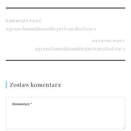
PIERWSZY POST
agranolazmalinamiijogurtem281of129-1
OSTATNI POST
agranolazmalinamiijogurtem281of129-1
Zostaw komentarz