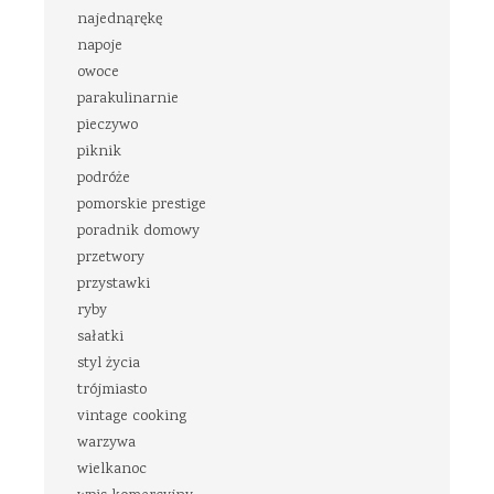
najednąrękę
napoje
owoce
parakulinarnie
pieczywo
piknik
podróże
pomorskie prestige
poradnik domowy
przetwory
przystawki
ryby
sałatki
styl życia
trójmiasto
vintage cooking
warzywa
wielkanoc