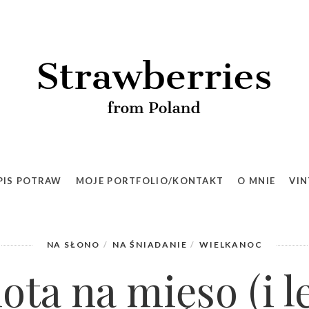
ta na mięso (i lekka pieczona „szynka” z indyka n
PIS POTRAW
MOJE PORTFOLIO/KONTAKT
O MNIE
VIN
NA SŁONO
NA ŚNIADANIE
WIELKANOC
ota na mięso (i l