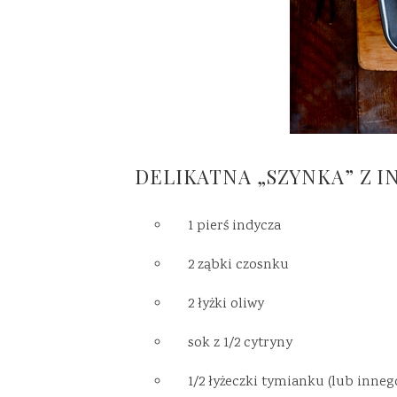
DELIKATNA „SZYNKA” Z I
1 pierś indycza
2 ząbki czosnku
2 łyżki oliwy
sok z 1/2 cytryny
1/2 łyżeczki tymianku (lub inneg