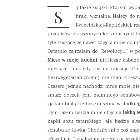
ą takie książki, którym wyba
S
braki wizualne. Należy do n
Kwiecińskiej-Kaplińskiej, r
przepisów okraszonych koszmarnymi fot
tyle kuszące, że nawet zdjęcia mnie do ni
Ostatnio zajrzałam do „Rewolucji…” w po
Mięso w mojej kuchni
, nie licząc kaban
miesiące, niekiedy raz na miesiąc. Co
flexiwegetarianizmem), nie mam z resztą
Czasem jednak nachodzi mnie mnie niep
smażę boczek, jem maminego schaboweg
zjadam białą kiełbasę duszoną w słodkiej
Tym razem naszła mnie chęć na
lekką w
kapki sosu tatarskiego, ale będzie al
schabu ze śliwką. Chodziło mi o coś nap
„Rewolucji…” znalazłam przepis na szynkę 