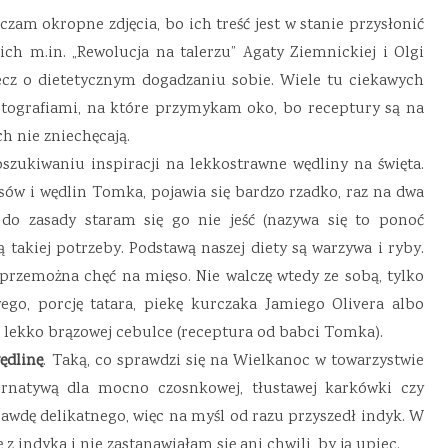
czam okropne zdjęcia, bo ich treść jest w stanie przysłonić
ich m.in. „Rewolucja na talerzu” Agaty Ziemnickiej i Olgi
zecz o dietetycznym dogadzaniu sobie. Wiele tu ciekawych
ografiami, na które przymykam oko, bo receptury są na
ch nie zniechęcają.
szukiwaniu inspiracji na lekkostrawne wędliny na święta.
osów i wędlin Tomka, pojawia się bardzo rzadko, raz na dwa
 do zasady staram się go nie jeść (nazywa się to ponoć
 takiej potrzeby. Podstawą naszej diety są warzywa i ryby.
rzemożna chęć na mięso. Nie walczę wtedy ze sobą, tylko
o, porcję tatara, piekę kurczaka Jamiego Olivera albo
, lekko brązowej cebulce (receptura od babci Tomka).
ędlinę
. Taką, co sprawdzi się na Wielkanoc w towarzystwie
ternatywą dla mocno czosnkowej, tłustawej karkówki czy
rawdę delikatnego, więc na myśl od razu przyszedł indyk. W
z indyka i nie zastanawiałam się ani chwili, by ją upiec.