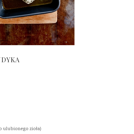
NDYKA
o ulubionego zioła)