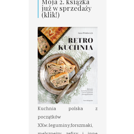
Moja 2. książka
już w sprzedaży
(klik!)
Kuchnia polska z
początków
XXw.:leguminy,forszmaki,