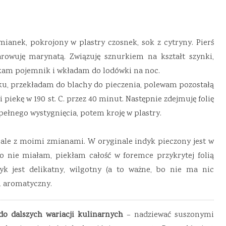
anek, pokrojony w plastry czosnek, sok z cytryny. Pierś
rowuję marynatą. Związuję sznurkiem na kształt szynki,
kam pojemnik i wkładam do lodówki na noc.
u, przekładam do blachy do pieczenia, polewam pozostałą
piekę w 190 st. C. przez 40 minut. Następnie zdejmuję folię
pełnego wystygnięcia, potem kroję w plastry.
”, ale z moimi zmianami. W oryginale indyk pieczony jest w
go nie miałam, piekłam całość w foremce przykrytej folią
k jest delikatny, wilgotny (a to ważne, bo nie ma nic
i aromatyczny.
do dalszych wariacji kulinarnych
– nadziewać suszonymi