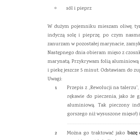
sól i pieprz
W dużym pojemniku mieszam oliwę, tymi
indyczą solę i pieprzę, po czym nasma
zanurzam w pozostałej marynacie, zamy
Następnego dnia obieram mięso z czosnk
marynatą. Przykrywam folią aluminiową i 
i piekę jeszcze 5 minut. Odstawiam do zu
Uwagi:
Przepis z „Rewolucji na talerzu
rękawie do pieczenia, jako że 
aluminiową. Tak pieczony indy
gorszego niż wysuszone mięso!) 
Można go traktować jako
bazę 