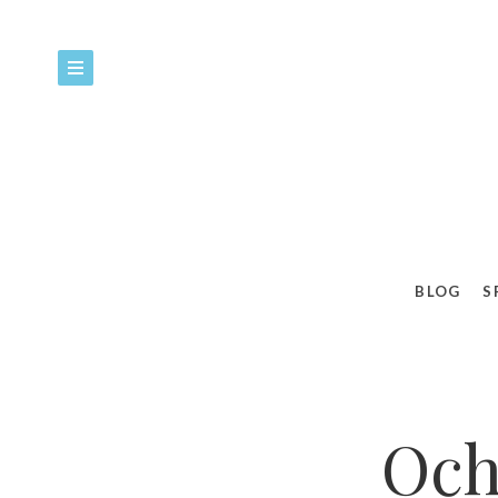
83%
Ocho
BLOG
S
Och