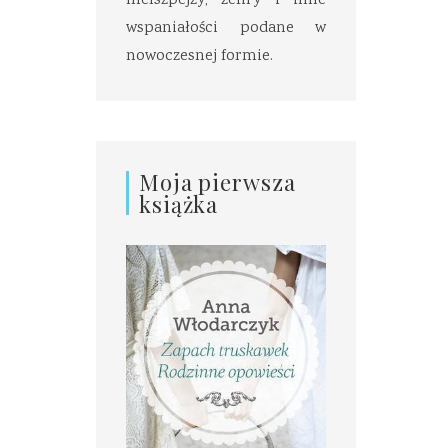
melszpejzy, zefiry i inne
wspaniałości podane w
nowoczesnej formie.
Moja pierwsza
książka