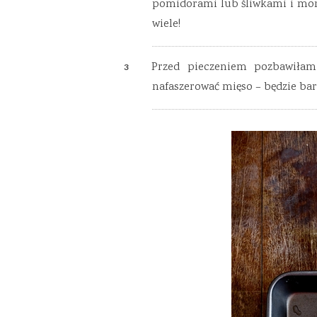
pomidorami lub śliwkami i more
wiele!
Przed pieczeniem pozbawiłam
nafaszerować mięso – będzie bard