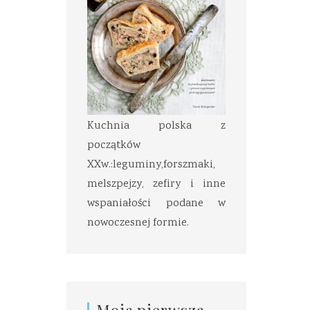
Kuchnia polska z
początków
XXw.:leguminy,forszmaki,
melszpejzy, zefiry i inne
wspaniałości podane w
nowoczesnej formie.
Moja pierwsza