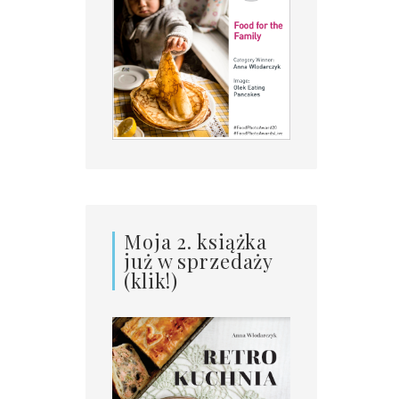
Moja 2. książka
już w sprzedaży
(klik!)