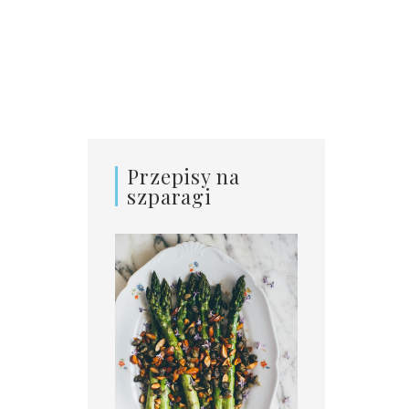
Przepisy na
szparagi