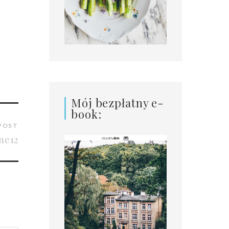
Mój bezpłatny e-
book:
POST
ne12