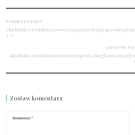
PIERWSZY POST
akukbuk20rodzina20owoce20pod20koglem20moglem
3-1
OSTATNI PO
akukbuk20rodzina20owoce20pod20koglem20mogle
Zostaw komentarz