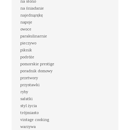
na słono
na śniadanie
najednąrękę
napoje
owoce
parakulinarnie
pieczywo
piknik
podróże
pomorskie prestige
poradnik domowy
przetwory
przystawki
ryby
sałatki
styl życia
trójmiasto
vintage cooking
warzywa