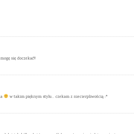
 mogę się doczekać!!
ia
w takim pięknym stylu… czekam z niecierpliwością :*