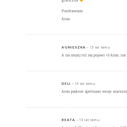
graficzna
Pozdrawiam
Ania
AGNIESZKA
13 lat temu
A na mojej też się pojawi <3 Aniu, nie
DELI
13 lat temu
Aniu pięknie spełniasz swoje marzen
BEATA
13 lat temu