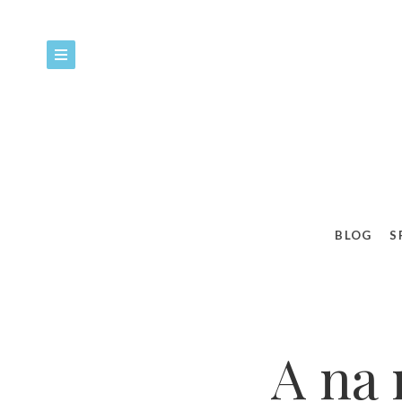
BLOG
S
A na