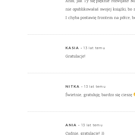
Aniu, jak Ty się pięknie rozwijasz! N
nie opublikowałaś swojej książki, bo 
I chyba postawię frontem na półce, b
KASIA
13 lat temu
Gratulacje!
NITKA
13 lat temu
Świetnie, gratuluję, bardzo się cieszę
ANIA
13 lat temu
Cudnie, gratulacje! :))