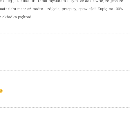
ie dalej jak kilka dni temu myślałam o tym, że aż dziwne, że jeszcze
materiału masz aż nadto – zdjęcia, przepisy, opowieści! Kupię na 100%
o okładka piękna!