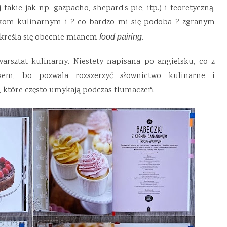
takie jak np. gazpacho, shepard’s pie, itp.) i teoretyczną,
kom kulinarnym i ? co bardzo mi się podoba ? zgranym
określa się obecnie mianem
.
food pairing
arsztat kulinarny. Niestety napisana po angielsku, co z
usem, bo pozwala rozszerzyć słownictwo kulinarne i
 które często umykają podczas tłumaczeń.