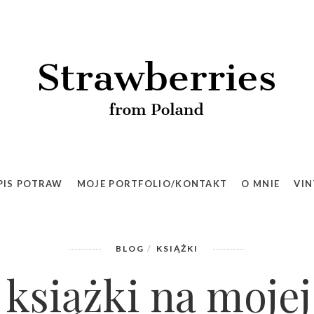
55%
Nowe książki na mojej półce
PIS POTRAW
MOJE PORTFOLIO/KONTAKT
O MNIE
VIN
BLOG
KSIĄŻKI
książki na mojej