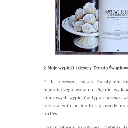
2. Moje wypieki i desery, Dorota Świątkow
O ile pierwszej książki Doroty nie 
najmniejszego wahania. Pięknie wydana
kolorowych wypieków typu
cupcakes
, w
przerzuceniu odsłoniło się przede mną
tortów.
Dużym plusem książki jest czytelna, ła