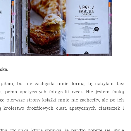
ska.
kupiłam, bo nie zachęciła mnie formą, tę nabyłam bez
, pełna apetycznych fotografii rzecz. Nie jestem fanką
ięc pierwsze strony książki mnie nie zachęciły, ale po ich
 królestwo drożdżowych ciast, apetycznych ciasteczek i
dna czcionka, która sprawia, że bardzo dobrze się „Moje