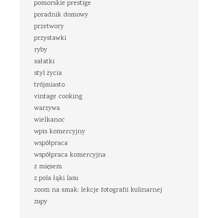
pomorskie prestige
poradnik domowy
przetwory
przystawki
ryby
sałatki
styl życia
trójmiasto
vintage cooking
warzywa
wielkanoc
wpis komercyjny
współpraca
współpraca komercyjna
z mięsem
z pola łąki lasu
zoom na smak: lekcje fotografii kulinarnej
zupy