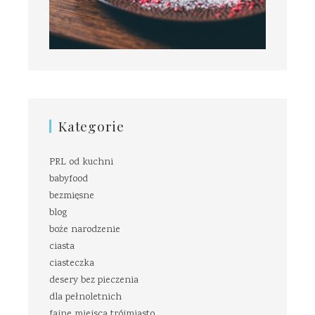
Kategorie
PRL od kuchni
babyfood
bezmięsne
blog
boże narodzenie
ciasta
ciasteczka
desery bez pieczenia
dla pełnoletnich
fajne miejsca trójmiasto