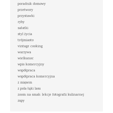
poradnik domowy
przetwory
przystawki
ryby
sałatki
styl życia
trójmiasto
vintage cooking
warzywa
wielkanoc
wpis komercyjny
współpraca
współpraca komercyjna
z mięsem
z pola łąki lasu
zoom na smak: lekcje fotografii kulinarnej
zupy