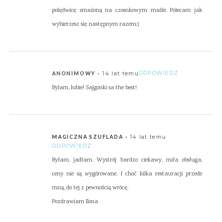
polędwicę smażoną na czosnkowym maśle. Polecam jak
wybierzesz się następnym razem:)
14 lat temu
ODPOWIEDZ
ANONIMOWY
Bylam, lubie! Sajgonki sa the best!
14 lat temu
MAGICZNA SZUFLADA
ODPOWIEDZ
Byłam, jadłam. Wystrój bardzo ciekawy, miła obsługa,
ceny nie są wygórowane. I choć kilka restauracji przede
mną, do tej z pewnością wrócę.
Pozdrawiam Ilona