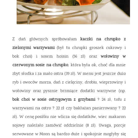
Z dań głównych spróbowałam
kaczki na chrupko z
zielonymi warzywami
(był tu chrupki groszek cukrowy i
bok choi) i sosem hoisin (56 zł) oraz
wołowiny w
czerwonym sosie na chrupko
, która była ok, choć dla mnie
zbyt słodka i za mało ostra (39 zł). W menu jest jeszcze dużo
ryb i owoców morza, dań z cielęciny, drobiu, wieprzowiny i
wołowiny oraz pysznie brzmiące dodatki warzywne (np.
bok choi w sosie ostrygowym z grzybami
? 24 zł, tofu z
warzywami na ostro ? 22 zł czy bakłażan panierowany ? 22
zł). W cenę posiłku nie wlicza się dodatków, wiec makaron
sojowy należało zamówić oddzielnie (8 zł). Uwaga, porcje
serwowane w Moon są bardzo duże i spokojnie mogłyby się