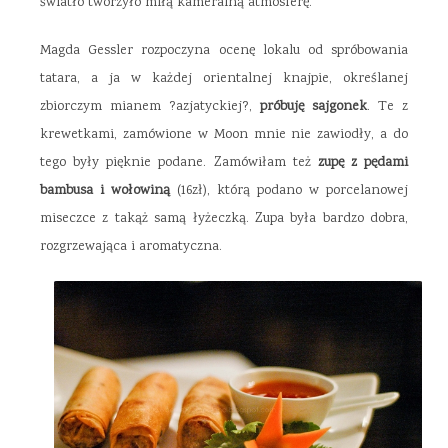
światło tworzyło miłą kameralną atmosferę.
Magda Gessler rozpoczyna ocenę lokalu od spróbowania
tatara, a ja w każdej orientalnej knajpie, określanej
zbiorczym mianem ?azjatyckiej?,
próbuję sajgonek
. Te z
krewetkami, zamówione w Moon mnie nie zawiodły, a do
tego były pięknie podane. Zamówiłam też
zupę z pędami
bambusa i wołowiną
(16zł), którą podano w porcelanowej
miseczce z takąż samą łyżeczką. Zupa była bardzo dobra,
rozgrzewająca i aromatyczna.