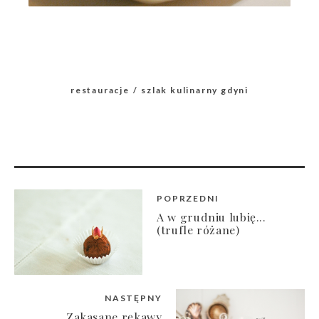
restauracje
szlak kulinarny gdyni
POPRZEDNI
A w grudniu lubię...
(trufle różane)
NASTĘPNY
Zakasane rękawy