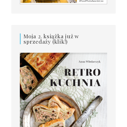
Moja 2. książka już w
sprzedaży (klik!)