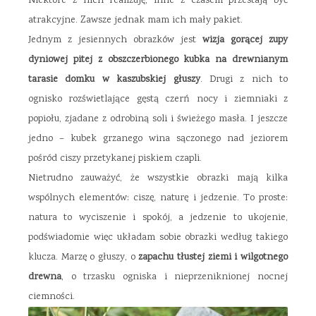
Niektóre z nich realizuję, inne z czasem przestają być
atrakcyjne. Zawsze jednak mam ich mały pakiet.
Jednym z jesiennych obrazków jest
wizja gorącej zupy
dyniowej pitej z obszczerbionego kubka na drewnianym
tarasie domku w kaszubskiej głuszy
. Drugi z nich to
ognisko rozświetlające gęstą czerń nocy i ziemniaki z
popiołu, zjadane z odrobiną soli i świeżego masła. I jeszcze
jedno – kubek grzanego wina sączonego nad jeziorem
pośród ciszy przetykanej piskiem czapli.
Nietrudno zauważyć, że wszystkie obrazki mają kilka
wspólnych elementów: ciszę, naturę i jedzenie. To proste:
natura to wyciszenie i spokój, a jedzenie to ukojenie,
podświadomie więc układam sobie obrazki według takiego
klucza. Marzę o głuszy, o
zapachu tłustej ziemi i wilgotnego
drewna
, o trzasku ogniska i nieprzeniknionej nocnej
ciemności.