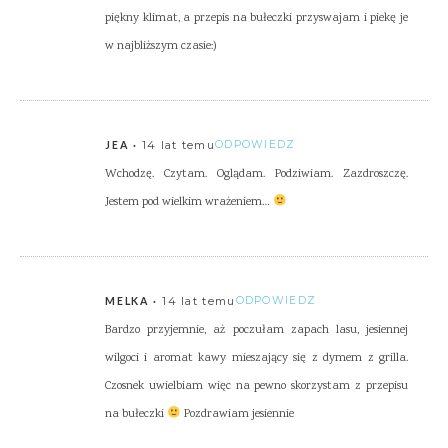
piękny klimat, a przepis na bułeczki przyswajam i piekę je
w najbliższym czasie:)
14 lat temu
ODPOWIEDZ
JEA
Wchodzę. Czytam. Oglądam. Podziwiam. Zazdroszczę.
Jestem pod wielkim wrażeniem…
14 lat temu
ODPOWIEDZ
MELKA
Bardzo przyjemnie, aż poczułam zapach lasu, jesiennej
wilgoci i aromat kawy mieszający się z dymem z grilla.
Czosnek uwielbiam więc na pewno skorzystam z przepisu
na bułeczki
Pozdrawiam jesiennie