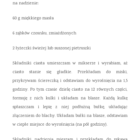
na nadzienie:
60 g miękkiego masła
6 ząbków czosnku, zmiażdżonych
2 łyżeczki świeżej lub suszonej pietruszki
Składniki ciasta umieszczam w mikserze i wyrabiam, aż
ciasto stanie się gładkie. Przekładam do miski,
przykrywam ściereczką i odstawiam do wyrośnięcia na 1,5
godziny. Po tym czasie dzielę ciasto na 12 równych części,
formuję z nich kulki i układam na blasze. Każdą kulkę
spłaszczam i lepię z niej podłużną bułkę, układając
złączeniem do blachy. Układam bułki na blasze, odstawiam
w ciepłe miejsce do wyrośnięcia (na pół godziny).
Składniki nadzienia mieszam i przekładam do rękawa