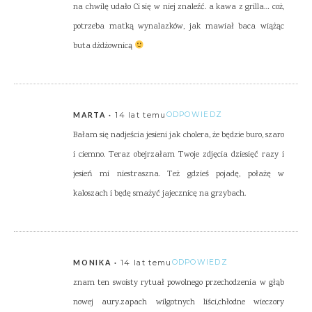
na chwilę udało Ci się w niej znaleźć. a kawa z grilla… coż,
potrzeba matką wynalazków, jak mawiał baca wiążąc
buta dżdżownicą
14 lat temu
ODPOWIEDZ
MARTA
Bałam się nadjeścia jesieni jak cholera, że będzie buro, szaro
i ciemno. Teraz obejrzałam Twoje zdjęcia dziesięć razy i
jesień mi niestraszna. Też gdzieś pojadę, połażę w
kaloszach i będę smażyć jajecznicę na grzybach.
14 lat temu
ODPOWIEDZ
MONIKA
znam ten swoisty rytuał powolnego przechodzenia w głąb
nowej aury.zapach wilgotnych liści,chłodne wieczory