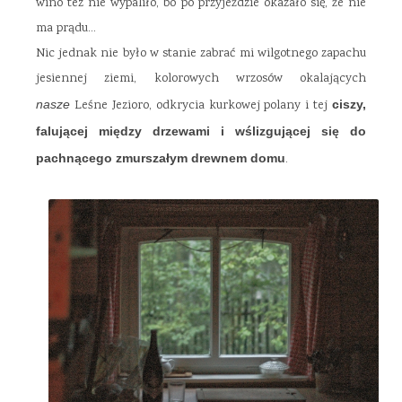
wino tez nie wypaliło, bo po przyjeździe okazało się, że nie
ma prądu…
Nic jednak nie było w stanie zabrać mi wilgotnego zapachu
jesiennej ziemi, kolorowych wrzosów okalających
nasze
Leśne Jezioro, odkrycia kurkowej polany i tej
ciszy,
falującej między drzewami i wślizgującej się do
pachnącego zmurszałym drewnem domu
.