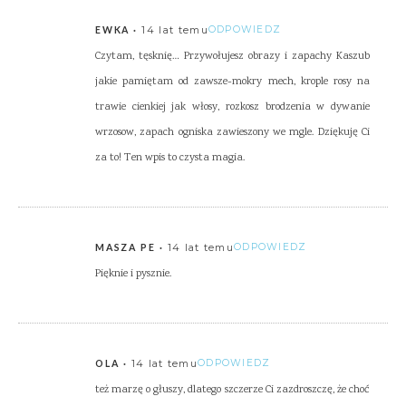
14 lat temu
ODPOWIEDZ
EWKA
Czytam, tęsknię… Przywołujesz obrazy i zapachy Kaszub
jakie pamiętam od zawsze-mokry mech, krople rosy na
trawie cienkiej jak włosy, rozkosz brodzenia w dywanie
wrzosow, zapach ogniska zawieszony we mgle. Dziękuję Ci
za to! Ten wpis to czysta magia.
14 lat temu
ODPOWIEDZ
MASZA PE
Pięknie i pysznie.
14 lat temu
ODPOWIEDZ
OLA
też marzę o głuszy, dlatego szczerze Ci zazdroszczę, że choć