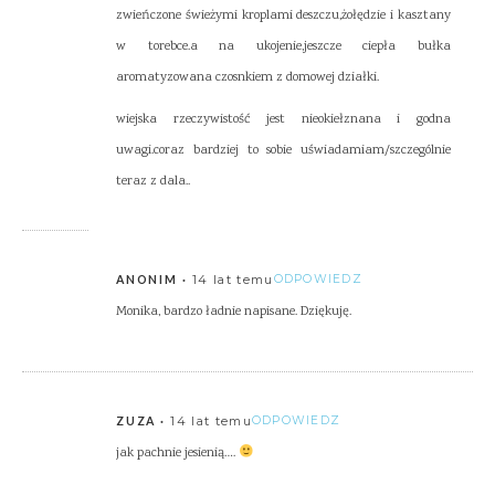
zwieńczone świeżymi kroplami deszczu,żołędzie i kasztany
w torebce.a na ukojenie,jeszcze ciepła bułka
aromatyzowana czosnkiem z domowej działki.
wiejska rzeczywistość jest nieokiełznana i godna
uwagi.coraz bardziej to sobie uświadamiam/szczególnie
teraz z dala..
14 lat temu
ODPOWIEDZ
ANONIM
Monika, bardzo ładnie napisane. Dziękuję.
14 lat temu
ODPOWIEDZ
ZUZA
jak pachnie jesienią….