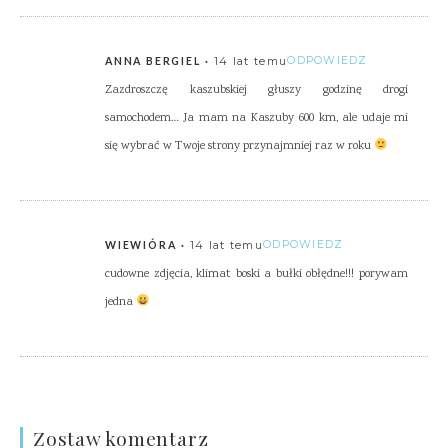
14 lat temu
ODPOWIEDZ
ANNA BERGIEL
Zazdroszczę kaszubskiej głuszy godzinę drogi
samochodem… Ja mam na Kaszuby 600 km, ale udaje mi
się wybrać w Twoje strony przynajmniej raz w roku
14 lat temu
ODPOWIEDZ
WIEWIÓRA
cudowne zdjęcia, klimat boski a bułki obłędne!!! porywam
jedna
Zostaw komentarz