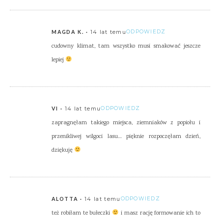
14 lat temu
ODPOWIEDZ
MAGDA K.
cudowny klimat, tam wszystko musi smakować jeszcze
lepiej
14 lat temu
ODPOWIEDZ
VI
zapragnęłam takiego miejsca, ziemniaków z popiołu i
przenikliwej wilgoci lasu… pięknie rozpoczęłam dzień,
dziękuję
14 lat temu
ODPOWIEDZ
ALOTTA
też robiłam te bułeczki
i masz rację formowanie ich to