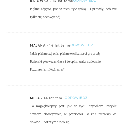
14 lat temu
ODPOWIEDZ
BAJOWKA
Piękne zdjęcia, jest w nich tyle spokoju i prawdy, ach nic
tylko się zachwycać)
14 lat temu
ODPOWIEDZ
MAJANA
Jakie piękne zdjęcia, piękne okoliczności przyrody!
Bułeczki pierwsza klasa i te opisy. Aniu, cudownie!
Pozdrawiam Kochana:*
14 lat temu
ODPOWIEDZ
MELA
To najpiękniejszy post jaki w życiu czytałam. Zwykle
czytam chaotycznie, w pośpiechu. Po raz pierwszy od
dawna… zatrzymałam się.