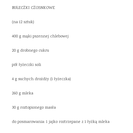
BUŁECZKI CZOSNKOWE
(na 12 sztuk)
400 g mąki pszennej chlebowej
20 g drobnego cukru
pół łyżeczki soli
4 g suchych drożdży (1 łyżeczka)
260 g mleka
30 g roztopionego masła
do posmarowania: 1 jajko roztrzepane z 1 łyżką mleka