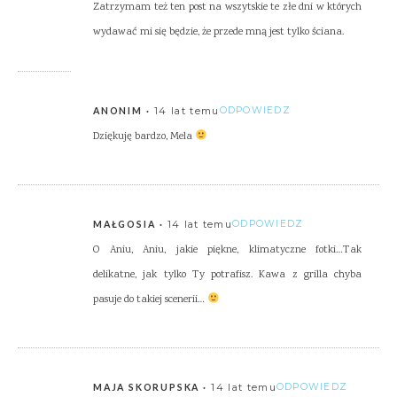
Zatrzymam też ten post na wszytskie te złe dni w których
wydawać mi się będzie, że przede mną jest tylko ściana.
14 lat temu
ODPOWIEDZ
ANONIM
Dziękuję bardzo, Mela
14 lat temu
ODPOWIEDZ
MAŁGOSIA
O Aniu, Aniu, jakie piękne, klimatyczne fotki…Tak
delikatne, jak tylko Ty potrafisz. Kawa z grilla chyba
pasuje do takiej scenerii…
14 lat temu
ODPOWIEDZ
MAJA SKORUPSKA