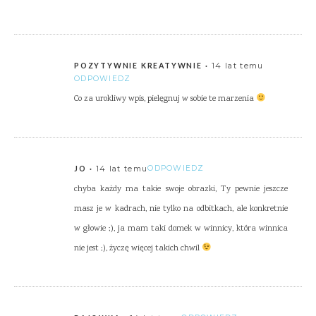
14 lat temu
POZYTYWNIE KREATYWNIE
ODPOWIEDZ
Co za urokliwy wpis, pielęgnuj w sobie te marzenia
14 lat temu
ODPOWIEDZ
JO
chyba każdy ma takie swoje obrazki, Ty pewnie jeszcze
masz je w kadrach, nie tylko na odbitkach, ale konkretnie
w głowie ;), ja mam taki domek w winnicy, która winnica
nie jest ;), życzę więcej takich chwil