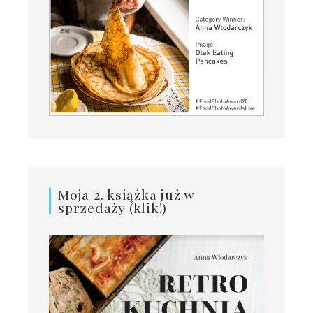
Moja 2. książka już w
sprzedaży (klik!)