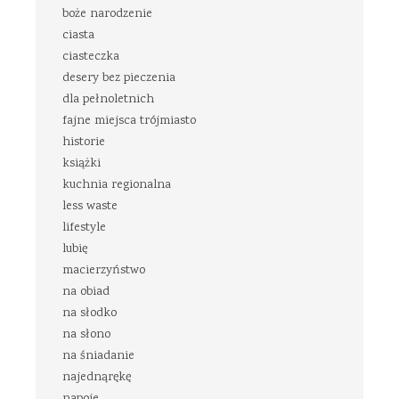
boże narodzenie
ciasta
ciasteczka
desery bez pieczenia
dla pełnoletnich
fajne miejsca trójmiasto
historie
książki
kuchnia regionalna
less waste
lifestyle
lubię
macierzyństwo
na obiad
na słodko
na słono
na śniadanie
najednąrękę
napoje