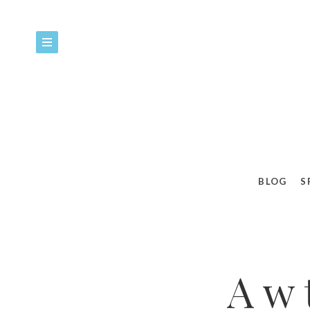
BLOG
S
A w 