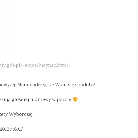
niv.gda.pl/~emcz/lucynac.html
 powyżej. Mam nadzieję, że Wam się spodoba!
asują głośniej niż mewy w porcie
zety Wyborczej;
2012 roku/