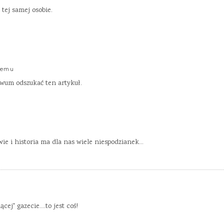
ej samej osobie.
 temu
iwum odszukać ten artykuł.
ie i historia ma dla nas wiele niespodzianek…
ącej" gazecie….to jest coś!