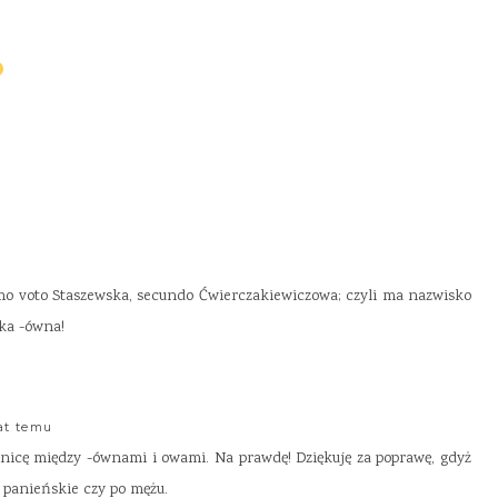
o voto Staszewska, secundo Ćwierczakiewiczowa; czyli ma nazwisko
nka -ówna!
lat temu
nicę między -ównami i owami. Na prawdę! Dziękuję za poprawę, gdyż
o panieńskie czy po mężu.