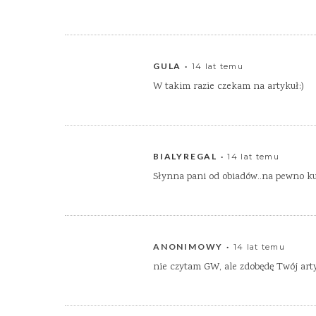
GULA
14 lat temu
W takim razie czekam na artykuł:)
BIALYREGAL
14 lat temu
Słynna pani od obiadów..na pewno k
ANONIMOWY
14 lat temu
nie czytam GW, ale zdobędę Twój arty