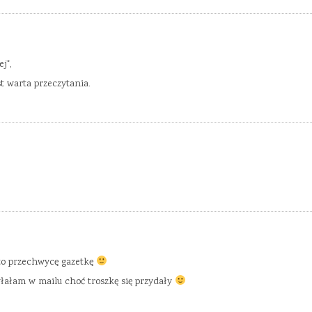
j",
st warta przeczytania.
 to przechwycę gazetkę
yłałam w mailu choć troszkę się przydały