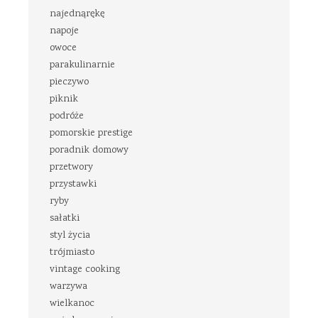
najednąrękę
napoje
owoce
parakulinarnie
pieczywo
piknik
podróże
pomorskie prestige
poradnik domowy
przetwory
przystawki
ryby
sałatki
styl życia
trójmiasto
vintage cooking
warzywa
wielkanoc