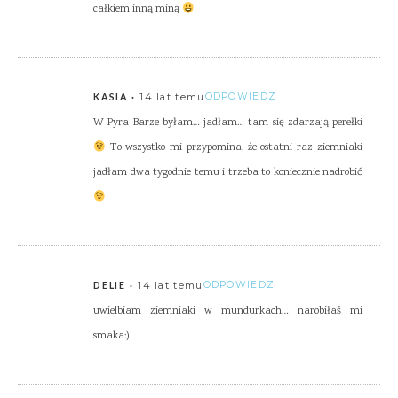
całkiem inną miną
14 lat temu
ODPOWIEDZ
KASIA
W Pyra Barze byłam… jadłam… tam się zdarzają perełki
To wszystko mi przypomina, że ostatni raz ziemniaki
jadłam dwa tygodnie temu i trzeba to koniecznie nadrobić
14 lat temu
ODPOWIEDZ
DELIE
uwielbiam ziemniaki w mundurkach… narobiłaś mi
smaka:)