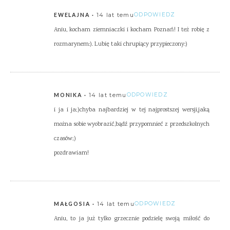
14 lat temu
ODPOWIEDZ
EWELAJNA
Aniu, kocham ziemniaczki i kocham Poznań! I też robię z
rozmarynem:). Lubię taki chrupiący przypieczony:)
14 lat temu
ODPOWIEDZ
MONIKA
i ja i ja;)chyba najbardziej w tej najprostszej wersji,jaką
można sobie wyobrazić,bądź przypomnieć z przedszkolnych
czasów;)
pozdrawiam!
14 lat temu
ODPOWIEDZ
MAŁGOSIA
Aniu, to ja już tylko grzecznie podzielę swoją miłość do