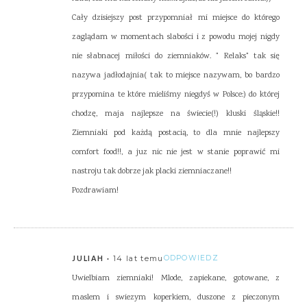
Cały dzisiejszy post przypomniał mi miejsce do którego
zaglądam w momentach slabości i z powodu mojej nigdy
nie słabnacej miłości do ziemniaków. " Relaks" tak się
nazywa jadłodajnia( tak to miejsce nazywam, bo bardzo
przypomina te które mieliśmy niegdyś w Polsce:) do której
chodzę, maja najlepsze na świecie(!) kluski śląskie!!
Ziemniaki pod każdą postacią, to dla mnie najlepszy
comfort food!!, a juz nic nie jest w stanie poprawić mi
nastroju tak dobrze jak placki ziemniaczane!!
Pozdrawiam!
14 lat temu
ODPOWIEDZ
JULIAH
Uwielbiam ziemniaki! Mlode, zapiekane, gotowane, z
maslem i swiezym koperkiem, duszone z pieczonym