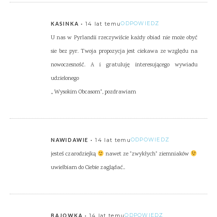
14 lat temu
ODPOWIEDZ
KASINKA
U nas w Pyrlandii rzeczywiście każdy obiad nie może obyć
sie bez pyr. Twoja propozycja jest ciekawa ze względu na
nowoczesność. A i gratuluję interesującego wywiadu
udzielonego
,, Wysokim Obcasom", pozdrawiam
14 lat temu
ODPOWIEDZ
NAWIDAWIE
jesteś czarodziejką
nawet ze "zwykłych" ziemniaków
uwielbiam do Ciebie zaglądać..
14 lat temu
ODPOWIEDZ
BAJOWKA