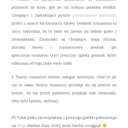
przyszedł do mnie, gdy po raz kolejny piekłam słodkie,
chrupiące i zaskakująco pyszne
parmezanowe pietruszki
(jeden z moich kuchennych hitów). Dodatek rozmarynu to
rzecz naturalna, bo to zioło od zawsze mi ładnie grało z
ziemniakami. Ziemniaki są chrupiące, mają śliczną,
złocistą barwę i rozmarynowy posmak (po
upieczeniu rozmaryn traci żywiczny, iglasty posmak, który
odstrasza od tego zioła wiele osób).
2. Świeży rozmaryn można zastąpić suszonym, choć to już
nie to samo. Świeży rozmaryn przydaje mi się jeszcze na
koniec, bo tuż przed podaniem posypuję nim ziemniaki,
żeby było ładniej, zieleniej.
PS Tytuł postu zaczerpnęłam z pewnego graffiti pokazanego
na
blogu
Madam Zuzu, który mnie bardzo wciągnął