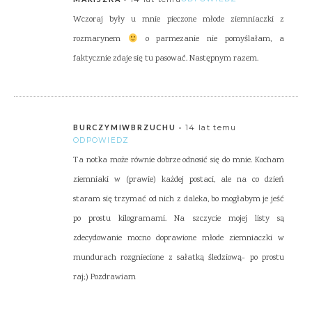
Wczoraj były u mnie pieczone młode ziemniaczki z
rozmarynem
o parmezanie nie pomyślałam, a
faktycznie zdaje się tu pasować. Następnym razem.
14 lat temu
BURCZYMIWBRZUCHU
ODPOWIEDZ
Ta notka może równie dobrze odnosić się do mnie. Kocham
ziemniaki w (prawie) każdej postaci, ale na co dzień
staram się trzymać od nich z daleka, bo mogłabym je jeść
po prostu kilogramami. Na szczycie mojej listy są
zdecydowanie mocno doprawione młode ziemniaczki w
mundurach rozgniecione z sałatką śledziową- po prostu
raj;) Pozdrawiam