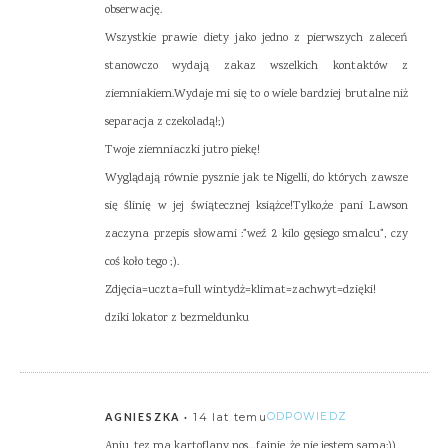
obserwację.
Wszystkie prawie diety jako jedno z pierwszych zaleceń
stanowczo wydają zakaz wszelkich kontaktów z
ziemniakiem.Wydaje mi się to o wiele bardziej brutalne niż
separacja z czekoladą!;)
Twoje ziemniaczki jutro piekę!
Wyglądają równie pysznie jak te Nigelli, do których zawsze
się ślinię w jej świątecznej książce!Tylko,że pani Lawson
zaczyna przepis słowami :"weź 2 kilo gęsiego smalcu", czy
coś koło tego ;).
Zdjęcia=uczta=full wintydż=klimat=zachwyt=dzięki!
dziki lokator z bezmeldunku
14 lat temu
ODPOWIEDZ
AGNIESZKA
Aniu, tez ma kartoflany nos…fajnie, że nie jestem sama:))