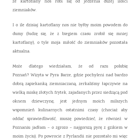
że kartoflany nos robi się od jedzenia dużej ilości
ziemniaków.
I o ile dzisiaj kartoflany nos nie byłby moim powodem do
dumy (łudzę się, że z biegiem czasu zrobił się mniej
kartoflany), o tyle moja miłość do ziemniaków pozostała
aktualna.
Może dlatego wiedziałam, że od razu polubię
Poznań? Wizyta w Pyra Barze, gdzie pochyleni nad bardzo
dobrą zapiekanką ziemniaczaną, zerkaliśmy łapczywie na
wielką miskę złotych frytek, zajadanych przez siedzącą pod
oknem dziewczynę, jest jednym moich milszych
wspomnień kulinarnych ostatnimi czasy (chociaż aby
oddać sprawiedliwość, muszę powiedzieć, że również w
Poznaniu jadłam – o zgrozo – najgorszą pyrę z gzikiem w
moim życiu). Po powrocie z Pyrlandii nie pozostało mi więc