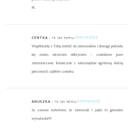
M.
14 lat temu
ODPOWIEDZ
CENTKA
Współdzielę z Tobą miłość do ziemniaków i dlatego podzielę
się moim ostatnim odkryciem – czosnkowe pure
ziemniaczane. Koniecznie z nierozsądnie ogromną ilością
pieczonych ząbków czosnku.
14 lat temu
ODPOWIEDZ
ANUSZKA
Ja zawsze mówiłam, że ziemniak i jajko to genialne
wynalazki!!!!