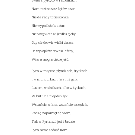
Święta pyro, co w radlonkach
Nam roztaczasz łętów czar,
Nie da rady tobie stonka,
Nie wypali słońca żar.
Nie wygnijesz w środku gleby,
Gdy cię dorwie wielki deszcz,
Do wykopków trwasz ażeby,
Wiara mogła ciebie jeść.
Pyra w mączce, plyndzach, frytkach
I w mundurkach (a z nią gzik),
Luzem, w siatkach, albo w tytkach,
W butli na niejeden łyk.
Wstańcie, wiara, wstańcie wszędzie,
Radzę zapamiętać wam,
Tak w Pyrlandii jest i będzie:
Pyra niesie radość nam!