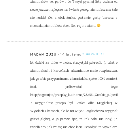
ziemniaków vel pyrów i do Twojej pysznej listy dodam od
siebie jeszcze najlepsze na świecie pierogi ziemniaczane (ale
nie ruskie! :D), a obok żurka, postawię gęsty barszcz z
miseczką ziemniaków obok. No i raj na ziemi.
14 lat temu
ODPOWIEDZ
MADAM ZUZU
lol, dzięki za linkę w notce, statystyki pokręciło :). tekst o
ziemniakach i kartoflach niezmiennie mnie rozpłaszcza,
jak go sobie przypominam. ziemniaki są spoko, 100% comfort
food. próbowałaś tego:
http://ugotuj.to/przepisy_kulinarne/2,87561
,,Greckie_pulpeciki_z_se
? (oryginalnie przepis był Gessler albo Kręglickiej w
Wysokich Obcasach, ale że mi wujek Google chowa oryginał
gdzieś głębiej, a ja prawie śpię, to link taki, nie inny). ja
uwielbiam, jak mi się nie chce kleić i smażyć, to wywalam