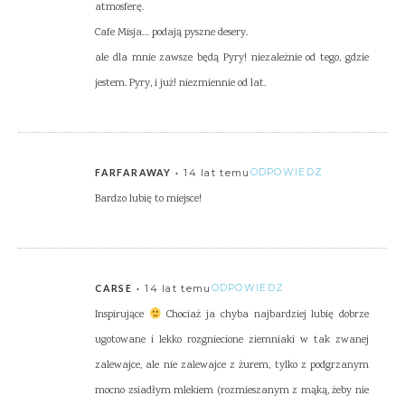
atmosferę.
Cafe Misja… podają pyszne desery.
ale dla mnie zawsze będą Pyry! niezależnie od tego, gdzie
jestem. Pyry, i już! niezmiennie od lat.
14 lat temu
ODPOWIEDZ
FARFARAWAY
Bardzo lubię to miejsce!
14 lat temu
ODPOWIEDZ
CARSE
Inspirujące
Chociaż ja chyba najbardziej lubię dobrze
ugotowane i lekko rozgniecione ziemniaki w tak zwanej
zalewajce, ale nie zalewajce z żurem, tylko z podgrzanym
mocno zsiadłym mlekiem (rozmieszanym z mąką, żeby nie