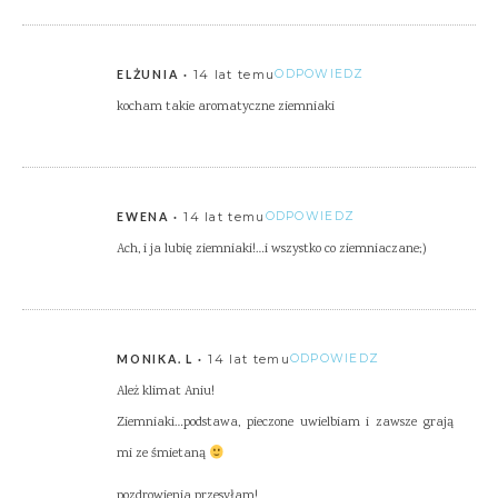
14 lat temu
ODPOWIEDZ
ELŻUNIA
kocham takie aromatyczne ziemniaki
14 lat temu
ODPOWIEDZ
EWENA
Ach, i ja lubię ziemniaki!…i wszystko co ziemniaczane;)
14 lat temu
ODPOWIEDZ
MONIKA. L
Ależ klimat Aniu!
Ziemniaki…podstawa, pieczone uwielbiam i zawsze grają
mi ze śmietaną
pozdrowienia przesyłam!