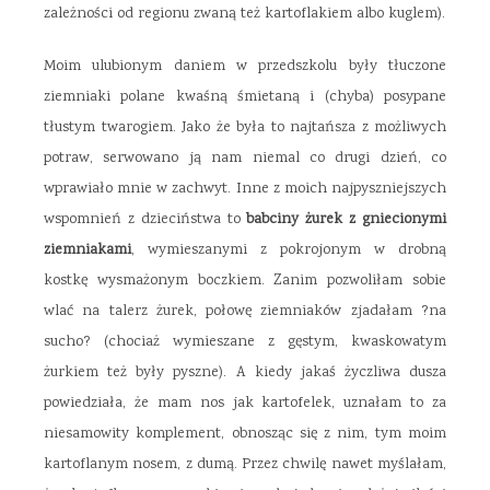
zależności od regionu zwaną też kartoflakiem albo kuglem).
Moim ulubionym daniem w przedszkolu były tłuczone
ziemniaki polane kwaśną śmietaną i (chyba) posypane
tłustym twarogiem. Jako że była to najtańsza z możliwych
potraw, serwowano ją nam niemal co drugi dzień, co
wprawiało mnie w zachwyt. Inne z moich najpyszniejszych
wspomnień z dzieciństwa to
babciny żurek z gniecionymi
ziemniakami
, wymieszanymi z pokrojonym w drobną
kostkę wysmażonym boczkiem. Zanim pozwoliłam sobie
wlać na talerz żurek, połowę ziemniaków zjadałam ?na
sucho? (chociaż wymieszane z gęstym, kwaskowatym
żurkiem też były pyszne). A kiedy jakaś życzliwa dusza
powiedziała, że mam nos jak kartofelek, uznałam to za
niesamowity komplement, obnosząc się z nim, tym moim
kartoflanym nosem, z dumą. Przez chwilę nawet myślałam,