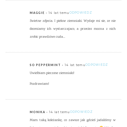
14 lat temu
ODPOWIEDZ
MAGGIE
Swietne zdjecia. I piekne ziemniaki. Wydaje mi sie, ze nie
doceniamy ich wystarczajaco, a przeciez mozna z nich
zrobic prawdziwe cuda…
14 lat temu
ODPOWIEDZ
SO PEPPERMINT
Uwielbiam pieczone ziemniaki!
Pozdrawiam!
14 lat temu
ODPOWIEDZ
MONIKA
Mam taką koleżankę, co zawsze jak gdzieś jadaliśmy w