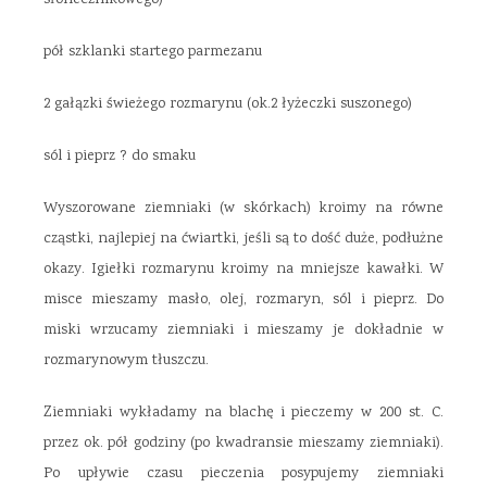
pół szklanki startego parmezanu
2 gałązki świeżego rozmarynu (ok.2 łyżeczki suszonego)
sól i pieprz ? do smaku
Wyszorowane ziemniaki (w skórkach) kroimy na równe
cząstki, najlepiej na ćwiartki, jeśli są to dość duże, podłużne
okazy. Igiełki rozmarynu kroimy na mniejsze kawałki. W
misce mieszamy masło, olej, rozmaryn, sól i pieprz. Do
miski wrzucamy ziemniaki i mieszamy je dokładnie w
rozmarynowym tłuszczu.
Ziemniaki wykładamy na blachę i pieczemy w 200 st. C.
przez ok. pół godziny (po kwadransie mieszamy ziemniaki).
Po upływie czasu pieczenia posypujemy ziemniaki