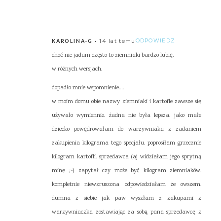
14 lat temu
ODPOWIEDZ
KAROLINA-G
choć nie jadam często to ziemniaki bardzo lubię.
w różnych wersjach.
dopadło mnie wspomnienie….
w moim domu obie nazwy ziemniaki i kartofle zawsze się
używało wymiennie. żadna nie była lepsza. jako małe
dziecko powędrowałam do warzywniaka z zadaniem
zakupienia kilograma tego specjału. poprosiłam grzecznie
kilogram kartofli. sprzedawca (aj widziałam jego sprytną
minę ;>) zapytał czy może być kilogram ziemniaków.
kompletnie niewzruszona odpowiedziałam że owszem.
dumna z siebie jak paw wyszłam z zakupami z
warzywniaczka zostawiając za sobą pana sprzedawcę z