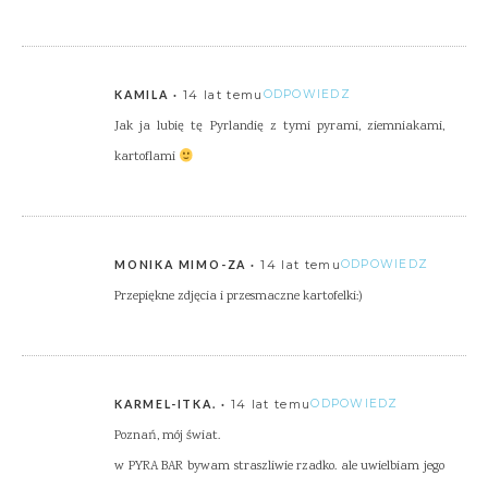
14 lat temu
ODPOWIEDZ
KAMILA
Jak ja lubię tę Pyrlandię z tymi pyrami, ziemniakami,
kartoflami
14 lat temu
ODPOWIEDZ
MONIKA MIMO-ZA
Przepiękne zdjęcia i przesmaczne kartofelki:)
14 lat temu
ODPOWIEDZ
KARMEL-ITKA.
Poznań, mój świat.
w PYRA BAR bywam straszliwie rzadko. ale uwielbiam jego