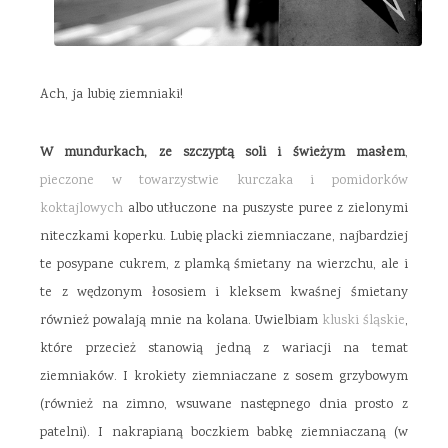
Ach, ja lubię ziemniaki!
W mundurkach, ze szczyptą soli i świeżym masłem
,
pieczone w towarzystwie kurczaka i pomidorków
koktajlowych
albo utłuczone na puszyste puree z zielonymi
niteczkami koperku. Lubię placki ziemniaczane, najbardziej
te posypane cukrem, z plamką śmietany na wierzchu, ale i
te z wędzonym łososiem i kleksem kwaśnej śmietany
również powalają mnie na kolana. Uwielbiam
kluski śląskie
,
które przecież stanowią jedną z wariacji na temat
ziemniaków. I krokiety ziemniaczane z sosem grzybowym
(również na zimno, wsuwane następnego dnia prosto z
patelni). I nakrapianą boczkiem babkę ziemniaczaną (w