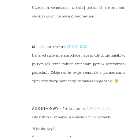
Uwielbiam ziemniaczki, w takiej postaci ich nie znałam,
ale skorzystam na pewno:) Pozdrawiam
14 lat temu
ODPOWIEDZ
M.
haha, ostatnio miałam ochotę napisać odę do ziemniaków,
po tym jak przez tydzień wcinałam pyry w przeróżnych
postaciach. Zdaje się, że twoje ziemniaki z parmezanem
zjem przy okazji następnego ziemniaczanego ataku
14 lat temu
ODPOWIEDZ
ANONIMOWY
Oda rodem z Poznania, a właściwie z dni pyrlandii
?Oda do pyry?