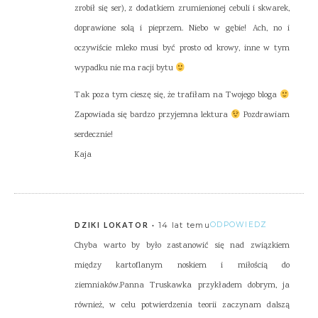
zrobił się ser), z dodatkiem zrumienionej cebuli i skwarek,
doprawione solą i pieprzem. Niebo w gębie! Ach, no i
oczywiście mleko musi być prosto od krowy, inne w tym
wypadku nie ma racji bytu
Tak poza tym cieszę się, że trafiłam na Twojego bloga
Zapowiada się bardzo przyjemna lektura
Pozdrawiam
serdecznie!
Kaja
14 lat temu
ODPOWIEDZ
DZIKI LOKATOR
Chyba warto by było zastanowić się nad związkiem
między kartoflanym noskiem i miłością do
ziemniaków.Panna Truskawka przykładem dobrym, ja
również, w celu potwierdzenia teorii zaczynam dalszą