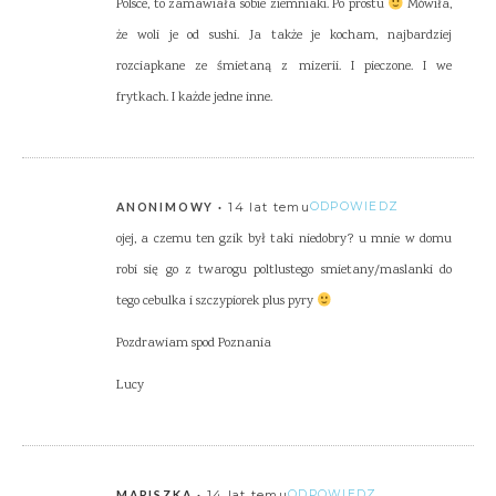
Polsce, to zamawiała sobie ziemniaki. Po prostu
Mówiła,
że woli je od sushi. Ja także je kocham, najbardziej
rozciapkane ze śmietaną z mizerii. I pieczone. I we
frytkach. I każde jedne inne.
14 lat temu
ODPOWIEDZ
ANONIMOWY
ojej, a czemu ten gzik był taki niedobry? u mnie w domu
robi się go z twarogu poltlustego smietany/maslanki do
tego cebulka i szczypiorek plus pyry
Pozdrawiam spod Poznania
Lucy
14 lat temu
ODPOWIEDZ
MARISZKA