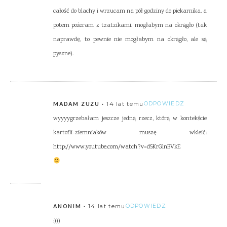
całość do blachy i wrzucam na pół godziny do piekarnika. a
potem pożeram z tzatzikami. mogłabym na okrągło (tak
naprawdę, to pewnie nie mogłabym na okrągło, ale są
pyszne).
14 lat temu
ODPOWIEDZ
MADAM ZUZU
wyyyygrzebałam jeszcze jedną rzecz, którą w kontekście
kartofli-ziemniaków muszę wkleić:
http://www.youtube.com/watch?v=d5KrGlnBVkE
14 lat temu
ODPOWIEDZ
ANONIM
:)))