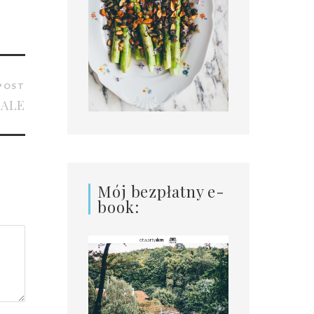
POST
AALE
Mój bezpłatny e-
book: