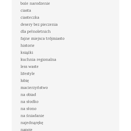
boże narodzenie
ciasta
ciasteczka
desery bez pieczenia
dla pełnoletnich
fajne miejsca trójmiasto
historie
książki
kuchnia regionalna
less waste
lifestyle
lubię
macierzyństwo
na obiad
na słodko
na słono
na śniadanie
najednąrękę
napoje