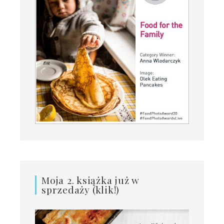
Moja 2. książka już w
sprzedaży (klik!)