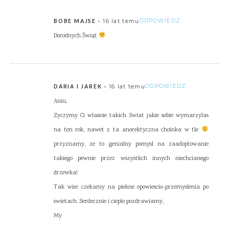
16 lat temu
ODPOWIEDZ
BOBE MAJSE
Dorodnych Świąt
16 lat temu
ODPOWIEDZ
DARIA I JAREK
Aniu,
Zyczymy Ci wlasnie takich Swiat jakie sobie wymarzylas
na ten rok, nawet z ta anorektyczna choinka w tle
przyznamy, ze to genialny pomysl na zaadoptowanie
takiego pewnie przez wszystkch innych niechcianego
drzewka!
Tak wiec czekamy na piekne opowiescio-przemyslenia po
swietach. Serdecznie i cieplo pozdrawiamy,
My