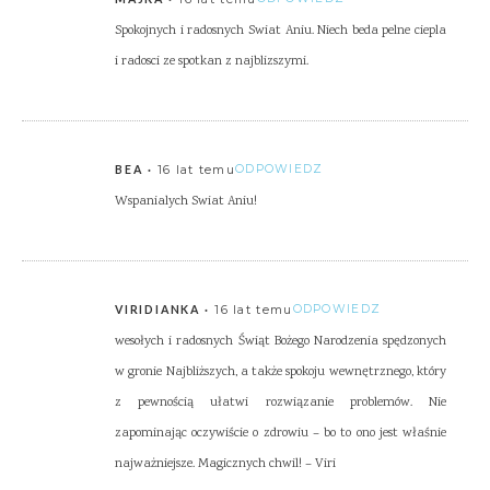
Spokojnych i radosnych Swiat Aniu. Niech beda pelne ciepla
i radosci ze spotkan z najblizszymi.
16 lat temu
ODPOWIEDZ
BEA
Wspanialych Swiat Aniu!
16 lat temu
ODPOWIEDZ
VIRIDIANKA
wesołych i radosnych Świąt Bożego Narodzenia spędzonych
w gronie Najbliższych, a także spokoju wewnętrznego, który
z pewnością ułatwi rozwiązanie problemów. Nie
zapominając oczywiście o zdrowiu – bo to ono jest właśnie
najważniejsze. Magicznych chwil! – Viri