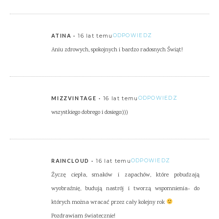
16 lat temu
ODPOWIEDZ
ATINA
Aniu zdrowych, spokojnych i bardzo radosnych Świąt!
16 lat temu
ODPOWIEDZ
MIZZVINTAGE
wszystkiego dobrego i dosiego:)))
16 lat temu
ODPOWIEDZ
RAINCLOUD
Życzę ciepła, smaków i zapachów, które pobudzają
wyobraźnię, budują nastrój i tworzą wspomnienia- do
których można wracać przez cały kolejny rok
Pozdrawiam światecznie!