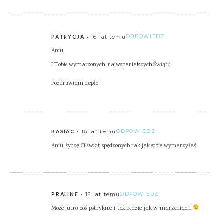
16 lat temu
ODPOWIEDZ
PATRYCJA
Aniu,
I Tobie wymarzonych, najwspanialszych Świąt:)
Pozdrawiam ciepło!
16 lat temu
ODPOWIEDZ
KASIAC
Aniu, życzę Ci świąt spędzonych tak jak sobie wymarzyłaś!
16 lat temu
ODPOWIEDZ
PRALINE
Może jutro coś pstryknie i też będzie jak w marzeniach