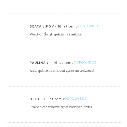
16 lat temu
ODPOWIEDZ
BEATA LIPOV
Wesołych Świąt, spełnienia i miłości.
16 lat temu
ODPOWIEDZ
PAULINA J.
Aniu, spełnienia marzeń życzę na te święta!
16 lat temu
ODPOWIEDZ
DELIE
I takie niech właśnie będą! Wesołych Aniu:)