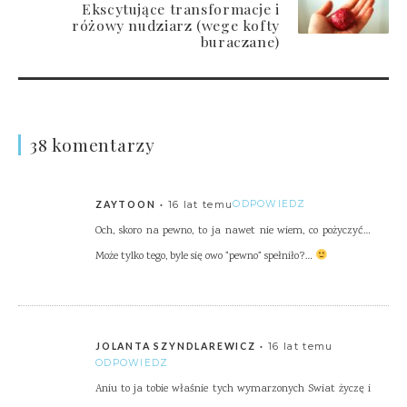
Ekscytujące transformacje i
różowy nudziarz (wege kofty
buraczane)
38 komentarzy
16 lat temu
ODPOWIEDZ
ZAYTOON
Och, skoro na pewno, to ja nawet nie wiem, co pożyczyć…
Może tylko tego, byle się owo "pewno" spełniło?…
16 lat temu
JOLANTA SZYNDLAREWICZ
ODPOWIEDZ
Aniu to ja tobie właśnie tych wymarzonych Swiat życzę i