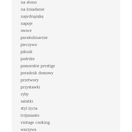
na słono
na śniadanie
najednąrękę
napoje
owoce
parakulinarnie
pieczywo
piknik
podróże
pomorskie prestige
poradnik domowy
przetwory
przystawki
ryby
sałatki
styl życia
trójmiasto
vintage cooking
warzywa