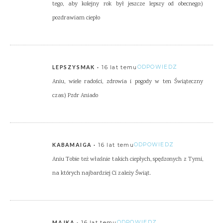
tego, aby kolejny rok był jeszcze lepszy od obecnego:)
pozdrawiam ciepło
16 lat temu
ODPOWIEDZ
LEPSZYSMAK
Aniu, wiele radości, zdrowia i pogody w ten Świąteczny
czas:) Pzdr Aniado
16 lat temu
ODPOWIEDZ
KABAMAIGA
Aniu Tobie też właśnie takich ciepłych, spędzonych z Tymi,
na których najbardziej Ci zależy Świąt.
16 lat temu
ODPOWIEDZ
MAJKA