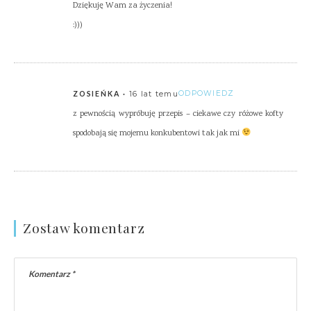
Dziękuję Wam za życzenia!
:)))
16 lat temu
ODPOWIEDZ
ZOSIEŃKA
z pewnością wypróbuję przepis – ciekawe czy różowe kofty
spodobają się mojemu konkubentowi tak jak mi
Zostaw komentarz