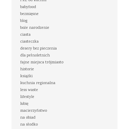
PRL od kuchni
babyfood
bezmięsne
blog
boże narodzenie
ciasta
ciasteczka
desery bez pieczenia
dla pełnoletnich
fajne miejsca trójmiasto
historie
książki
kuchnia regionalna
less waste
lifestyle
lubię
macierzyństwo
na obiad
na słodko