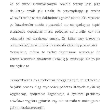
Że w puree ziemniaczanym równie ważny jest jego
delikatny smak, jak i fakt, że przyrządzając je trzeba
włożyć trochę serca: dokładnie zgnieść ziemniaki, wrzucać
po kawałeczku masła i pozwalać mu się spokojnie topić,
stopniowo doprawiać masę, próbując co chwilę, czy nie
osiągnęła już idealnego smaku. Że kilka razy trzeba ją
przemieszać, dolać mleka, by nabrała idealnej puszystości.
Oczywiście, można to zrobić ekspresowo, wrzucając do
robota wszystkie składniki i chwilę je miksując, ale to już
nie będzie to.
Terapeutyczna rola pichcenia polega na tym, że gotowanie
to jakiś proces, ciąg czynności, podczas których myśli się
wygładzają, spojrzenie łagodnieje, a życiowe problemy
chwilowo wypiera pytanie „czy nie za mało w moim puree
gałki muszkatołowej?”.