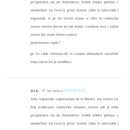
przypomina mi sie dziecinstwo, kubek mleka podany z
usmiechem na twarzy przez mame. Jakie to niezwykle i
wspaniale, ze po tlu latach majac w reku to ciasteczko
znowu mozna poczuc sie jak wtedy, zamknac oczy i nadal
znowu byc mala dziewczynka:)
pozdrawiam cieplo:*
ps. Za takie ziemniaczki to czasem oddalabym wszystko!
moja corcia tez je uwielbia;)
17 lat temu
ODPOWIEDZ
OLA
Aniu, wspaniale zapowiadaja sie te Biscotti, my mamy na
dzis tradycyjne ciasteczka owsiane…zawsze jak je robie
przypomina mi sie dziecinstwo, kubek mleka podany z
usmiechem na twarzy przez mame. Jakie to niezwykle i