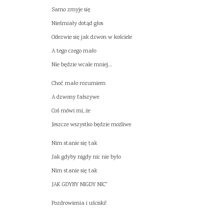
Samo zmyje się
Nieśmiały dotąd głos
Odezwie się jak dzwon w kościele
A tego czego mało
Nie będzie wcale mniej…
Choć mało rozumiem
A dzwony fałszywe
Coś mówi mi, że
Jeszcze wszystko będzie możliwe
Nim stanie się tak
Jak gdyby nigdy nic nie było
Nim stanie się tak
JAK GDYBY NIGDY NIC"
Pozdrowienia i uściski!