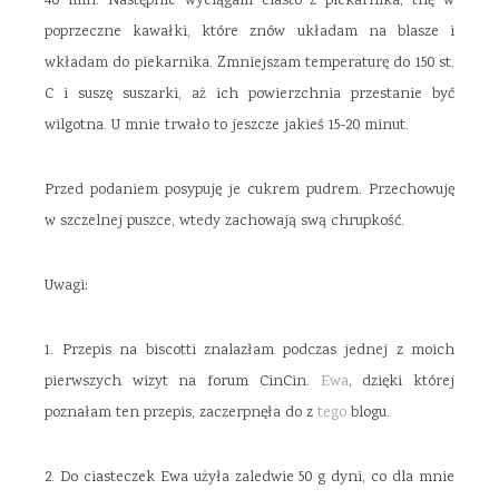
40 min. Następnie wyciągam ciasto z piekarnika, tnę w
poprzeczne kawałki, które znów układam na blasze i
wkładam do piekarnika. Zmniejszam temperaturę do 150 st.
C i suszę suszarki, aż ich powierzchnia przestanie być
wilgotna. U mnie trwało to jeszcze jakieś 15-20 minut.
Przed podaniem posypuję je cukrem pudrem. Przechowuję
w szczelnej puszce, wtedy zachowają swą chrupkość.
Uwagi:
1. Przepis na biscotti znalazłam podczas jednej z moich
pierwszych wizyt na forum CinCin.
Ewa
, dzięki której
poznałam ten przepis, zaczerpnęła do z
tego
blogu.
2. Do ciasteczek Ewa użyła zaledwie 50 g dyni, co dla mnie