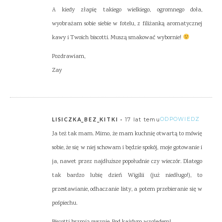
A kiedy złapię takiego wielkiego, ogromnego doła,
wyobrażam sobie siebie w fotelu, z filiżanką aromatycznej
kawy i Twoich biscotti. Muszą smakować wybornie!
Pozdrawiam,
Zay
17 lat temu
ODPOWIEDZ
LISICZKA_BEZ_KITKI
Ja też tak mam. Mimo, że mam kuchnię otwartą to mówię
sobie, że się w niej schowam i będzie spokój, moje gotowanie i
ja, nawet przez najdłuższe popołudnie czy wieczór. Dlatego
tak bardzo lubię dzień Wigilii (już niedługo!), to
przestawianie, odhaczanie listy, a potem przebieranie się w
pośpiechu.
Biscotti brzmią pysznie. Pod każdym względem!