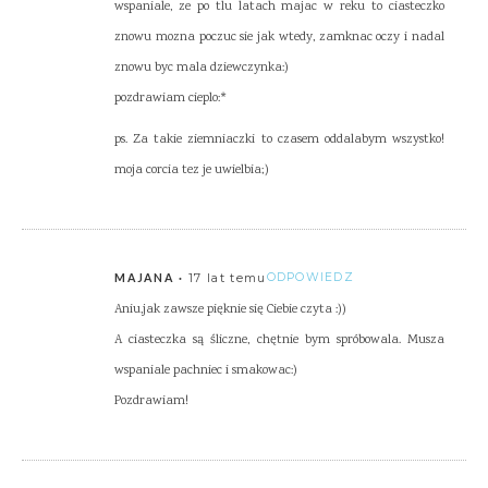
wspaniale, ze po tlu latach majac w reku to ciasteczko
znowu mozna poczuc sie jak wtedy, zamknac oczy i nadal
znowu byc mala dziewczynka:)
pozdrawiam cieplo:*
ps. Za takie ziemniaczki to czasem oddalabym wszystko!
moja corcia tez je uwielbia;)
17 lat temu
ODPOWIEDZ
MAJANA
Aniu,jak zawsze pięknie się Ciebie czyta :))
A ciasteczka są śliczne, chętnie bym spróbowala. Musza
wspaniale pachniec i smakowac:)
Pozdrawiam!