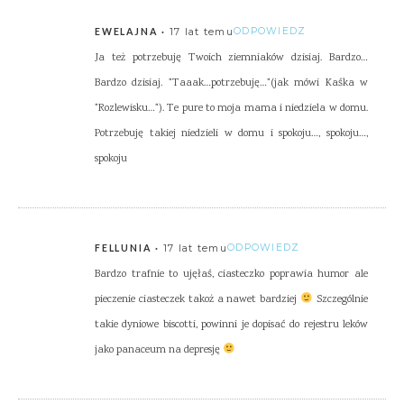
17 lat temu
ODPOWIEDZ
EWELAJNA
Ja też potrzebuję Twoich ziemniaków dzisiaj. Bardzo…
Bardzo dzisiaj. "Taaak…potrzebuję…"(jak mówi Kaśka w
"Rozlewisku…"). Te pure to moja mama i niedziela w domu.
Potrzebuję takiej niedzieli w domu i spokoju…, spokoju…,
spokoju
17 lat temu
ODPOWIEDZ
FELLUNIA
Bardzo trafnie to ujęłaś, ciasteczko poprawia humor ale
pieczenie ciasteczek takoż a nawet bardziej
Szczególnie
takie dyniowe biscotti, powinni je dopisać do rejestru leków
jako panaceum na depresję