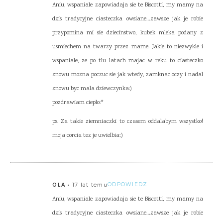
Aniu, wspaniale zapowiadaja sie te Biscotti, my mamy na
dzis tradycyjne ciasteczka owsiane…zawsze jak je robie
przypomina mi sie dziecinstwo, kubek mleka podany z
usmiechem na twarzy przez mame. Jakie to niezwykle i
wspaniale, ze po tlu latach majac w reku to ciasteczko
znowu mozna poczuc sie jak wtedy, zamknac oczy i nadal
znowu byc mala dziewczynka:)
pozdrawiam cieplo:*
ps. Za takie ziemniaczki to czasem oddalabym wszystko!
moja corcia tez je uwielbia;)
17 lat temu
ODPOWIEDZ
OLA
Aniu, wspaniale zapowiadaja sie te Biscotti, my mamy na
dzis tradycyjne ciasteczka owsiane…zawsze jak je robie