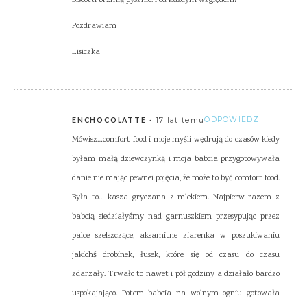
Pozdrawiam
Lisiczka
17 lat temu
ODPOWIEDZ
ENCHOCOLATTE
Mówisz…comfort food i moje myśli wędrują do czasów kiedy
byłam małą dziewczynką i moja babcia przygotowywała
danie nie mając pewnei pojęcia, że może to być comfort food.
Była to… kasza gryczana z mlekiem. Najpierw razem z
babcią siedziałyśmy nad garnuszkiem przesypując przez
palce szelszczące, aksamitne ziarenka w poszukiwaniu
jakichś drobinek, łusek, które się od czasu do czasu
zdarzały. Trwało to nawet i pół godziny a działało bardzo
uspokajająco. Potem babcia na wolnym ogniu gotowała