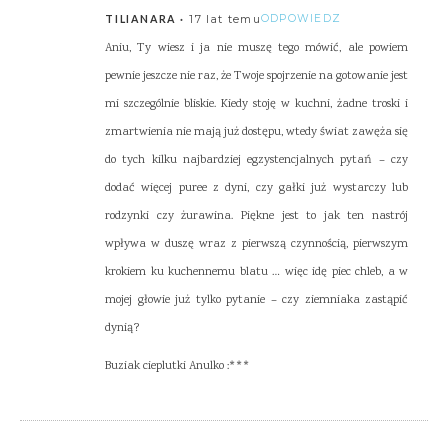
17 lat temu
ODPOWIEDZ
TILIANARA
Aniu, Ty wiesz i ja nie muszę tego mówić, ale powiem
pewnie jeszcze nie raz, że Twoje spojrzenie na gotowanie jest
mi szczególnie bliskie. Kiedy stoję w kuchni, żadne troski i
zmartwienia nie mają już dostępu, wtedy świat zawęża się
do tych kilku najbardziej egzystencjalnych pytań – czy
dodać więcej puree z dyni, czy gałki już wystarczy lub
rodzynki czy żurawina. Piękne jest to jak ten nastrój
wpływa w duszę wraz z pierwszą czynnością, pierwszym
krokiem ku kuchennemu blatu … więc idę piec chleb, a w
mojej głowie już tylko pytanie – czy ziemniaka zastąpić
dynią?
Buziak cieplutki Anulko :***