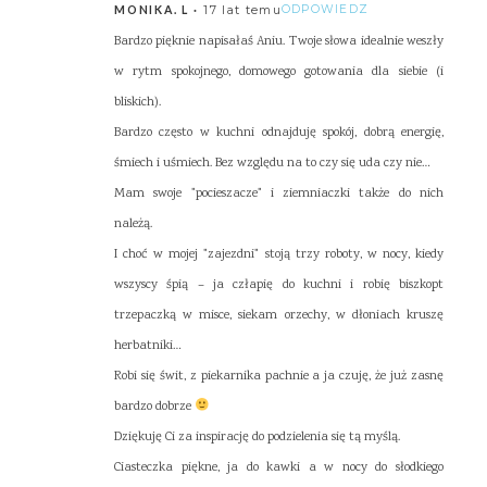
17 lat temu
ODPOWIEDZ
MONIKA. L
Bardzo pięknie napisałaś Aniu. Twoje słowa idealnie weszły
w rytm spokojnego, domowego gotowania dla siebie (i
bliskich).
Bardzo często w kuchni odnajduję spokój, dobrą energię,
śmiech i uśmiech. Bez względu na to czy się uda czy nie…
Mam swoje "pocieszacze" i ziemniaczki także do nich
należą.
I choć w mojej "zajezdni" stoją trzy roboty, w nocy, kiedy
wszyscy śpią – ja człapię do kuchni i robię biszkopt
trzepaczką w misce, siekam orzechy, w dłoniach kruszę
herbatniki…
Robi się świt, z piekarnika pachnie a ja czuję, że już zasnę
bardzo dobrze
Dziękuję Ci za inspirację do podzielenia się tą myślą.
Ciasteczka piękne, ja do kawki a w nocy do słodkiego