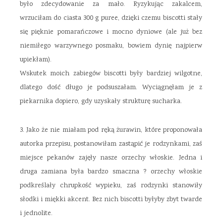
było zdecydowanie za mało. Ryzykując zakalcem,
wrzuciłam do ciasta 300 g puree, dzięki czemu biscotti stały
się pięknie pomarańczowe i mocno dyniowe (ale już bez
niemiłego warzywnego posmaku, bowiem dynię najpierw
upiekłam).
Wskutek moich zabiegów biscotti były bardziej wilgotne,
dlatego dość długo je podsuszałam. Wyciągnęłam je z
piekarnika dopiero, gdy uzyskały strukturę sucharka.
3. Jako że nie miałam pod ręką żurawin, które proponowała
autorka przepisu, postanowiłam zastąpić je rodzynkami, zaś
miejsce pekanów zajęły nasze orzechy włoskie. Jedna i
druga zamiana była bardzo smaczna ? orzechy włoskie
podkreślały chrupkość wypieku, zaś rodzynki stanowiły
słodki i miękki akcent. Bez nich biscotti byłyby zbyt twarde
i jednolite.