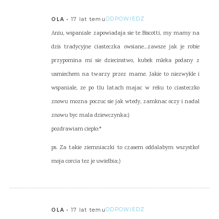
17 lat temu
ODPOWIEDZ
OLA
Aniu, wspaniale zapowiadaja sie te Biscotti, my mamy na
dzis tradycyjne ciasteczka owsiane…zawsze jak je robie
przypomina mi sie dziecinstwo, kubek mleka podany z
usmiechem na twarzy przez mame. Jakie to niezwykle i
wspaniale, ze po tlu latach majac w reku to ciasteczko
znowu mozna poczuc sie jak wtedy, zamknac oczy i nadal
znowu byc mala dziewczynka:)
pozdrawiam cieplo:*
ps. Za takie ziemniaczki to czasem oddalabym wszystko!
moja corcia tez je uwielbia;)
17 lat temu
ODPOWIEDZ
OLA