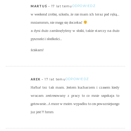
17 lat temu
ODPOWIEDZ
MARTUŚ
w weekend zrobię, szkoda, że nie mam ich teraz pod ręką…
mniammm, nie mogę się doczekać
a dyni dużo zamknęłyśmy w słoiki, także starczy na dużo
pyszności i słodkości…
ściskam!
17 lat temu
ODPOWIEDZ
AREK
Ha!ha! tez tak mam. Jestem kucharzem i czasem kiedy
wracam zestresowany z pracy to co mnie uspokaja to
gotowanie…A moze w moim wypadku to cos powazniejszego
juz jest?! hmm