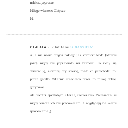
mleka…poproszę.
Miłego wieczoru Ci życzę
M.
17 lat temu
ODPOWIEDZ
OLALALA
A ja nie mam czegoś takiego jak 'comfort food'. Jedzenie
jakoś nigdy nie poprawiało mi humoru. Bo kiedy się
denerwuję, złoszczę czy smucę, mało co przechodzi mi
przez gardło. Ostatnio straciłam przez to miskę dobrej
grzybowej…
Ale biscotti zjadłabym i teraz, czemu nie? Zwłaszcza, że
nigdy jeszcze ich nie próbowałam. A wyglądają na warte
spróbowania ;).