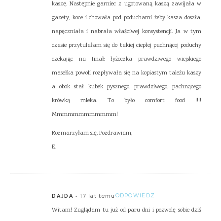
kaszę. Następnie garniec z ugotowaną kaszą zawijała w
gazety, koce i chowała pod poduchami żeby kasza doszła,
napęczniała i nabrała właściwej konsystencji. Ja w tym
czasie przytulałam się do takiej ciepłej pachnącej poduchy
czekając na finał: łyżeczka prawdziwego wiejskiego
masełka powoli rozpływała się na kopiastym tależu kaszy
a obok stał kubek pysznego, prawdziwego, pachnącego
krówką mleka. To było comfort food !!!!
Mmmmmmmmmmmm!
Rozmarzyłam się. Pozdrawiam,
E.
17 lat temu
ODPOWIEDZ
DAJDA
Witam! Zaglądam tu już od paru dni i pozwolę sobie dziś