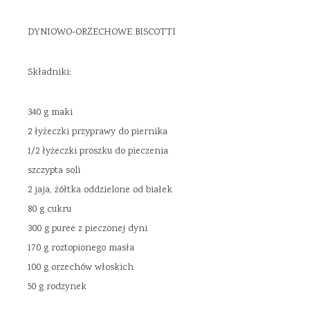
DYNIOWO-ORZECHOWE BISCOTTI
Składniki:
340 g maki
2 łyżeczki przyprawy do piernika
1/2 łyżeczki proszku do pieczenia
szczypta soli
2 jaja, żółtka oddzielone od białek
80 g cukru
300 g puree z pieczonej dyni
170 g roztopionego masła
100 g orzechów włoskich
50 g rodzynek