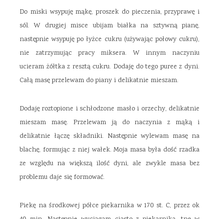
Do miski wsypuję mąkę, proszek do pieczenia, przyprawę i
sól. W drugiej misce ubijam białka na sztywną pianę,
następnie wsypuję po łyżce cukru (używając połowy cukru),
nie zatrzymując pracy miksera. W innym naczyniu
ucieram żółtka z resztą cukru. Dodaję do tego puree z dyni.
Całą masę przelewam do piany i delikatnie mieszam.
Dodaję roztopione i schłodzone masło i orzechy, delikatnie
mieszam masę. Przelewam ją do naczynia z mąką i
delikatnie łączę składniki. Następnie wylewam masę na
blachę, formując z niej wałek. Moja masa była dość rzadka
ze względu na większą ilość dyni, ale zwykle masa bez
problemu daje się formować.
Piekę na środkowej półce piekarnika w 170 st. C, przez ok