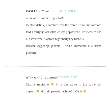
17 lat temu
ODPOWIEDZ
KASIAC
Aniu, ale łaaadnie napisałaś!!!
Idealna definicja comfort food. Dla mnie na miano comfort
food zasługuje wszystko, co jest papkowate i zawiera mleko
lub smietanę. A oprócz tego chrupiący boczek:)
Biscotti wyglądają pięknie – takie kromeczki z cukrem
pudrem:)
17 lat temu
ODPOWIEDZ
ATINA
Ślicznie napisane
A te ciasteczka …. juz czuję ich
zapach
Musiało pięknie pachnieć u Ciebie