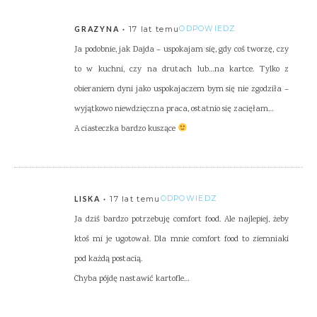
17 lat temu
ODPOWIEDZ
GRAZYNA
Ja podobnie, jak Dajda – uspokajam się, gdy coś tworzę, czy
to w kuchni, czy na drutach lub…na kartce. Tylko z
obieraniem dyni jako uspokajaczem bym się nie zgodziła –
wyjątkowo niewdzięczna praca, ostatnio się zacięłam…
A ciasteczka bardzo kuszące
17 lat temu
ODPOWIEDZ
LISKA
Ja dziś bardzo potrzebuję comfort food. Ale najlepiej, żeby
ktoś mi je ugotował. Dla mnie comfort food to ziemniaki
pod każdą postacią.
Chyba pójdę nastawić kartofle…