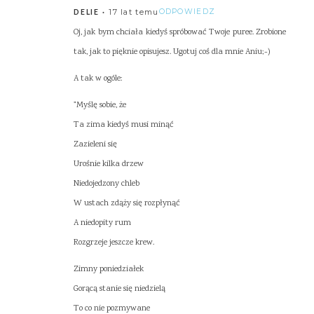
17 lat temu
ODPOWIEDZ
DELIE
Oj, jak bym chciała kiedyś spróbować Twoje puree. Zrobione
tak, jak to pięknie opisujesz. Ugotuj coś dla mnie Aniu;-)
A tak w ogóle:
"Myślę sobie, że
Ta zima kiedyś musi minąć
Zazieleni się
Urośnie kilka drzew
Niedojedzony chleb
W ustach zdąży się rozpłynąć
A niedopity rum
Rozgrzeje jeszcze krew.
Zimny poniedziałek
Gorącą stanie się niedzielą
To co nie pozmywane