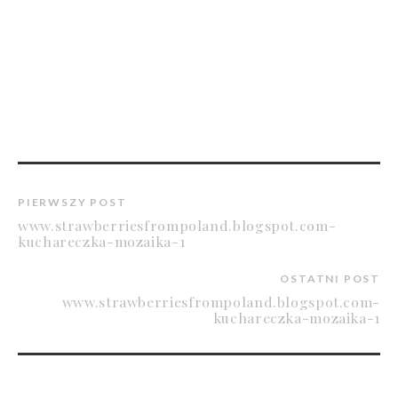
PIERWSZY POST
www.strawberriesfrompoland.blogspot.com-
kuchareczka-mozaika-1
OSTATNI POST
www.strawberriesfrompoland.blogspot.com-
kuchareczka-mozaika-1