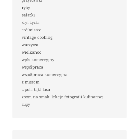
przystawki
ryby
sałatki
styl życia
trójmiasto
vintage cooking
warzywa
wielkanoc
wpis komercyjny
współpraca
współpraca komercyjna
z mięsem
z pola łąki lasu
zoom na smak: lekcje fotografii kulinarnej
zupy