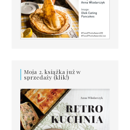
Moja 2. książka już w
sprzedaży (klik!)