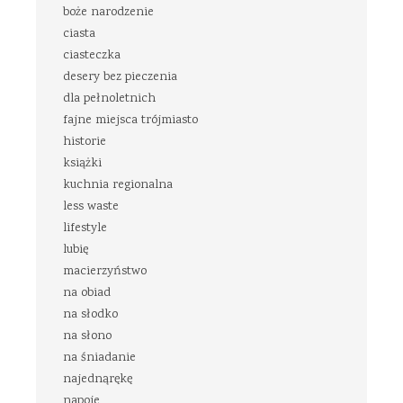
boże narodzenie
ciasta
ciasteczka
desery bez pieczenia
dla pełnoletnich
fajne miejsca trójmiasto
historie
książki
kuchnia regionalna
less waste
lifestyle
lubię
macierzyństwo
na obiad
na słodko
na słono
na śniadanie
najednąrękę
napoje