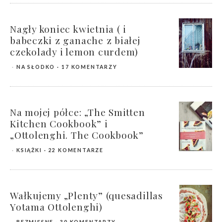
Nagły koniec kwietnia ( i
babeczki z ganache z białej
czekolady i lemon curdem)
NA SŁODKO
17 KOMENTARZY
Na mojej półce: „The Smitten
Kitchen Cookbook” i
„Ottolenghi. The Cookbook”
KSIĄŻKI
22 KOMENTARZE
Wałkujemy „Plenty” (quesadillas
Yotama Ottolenghi)