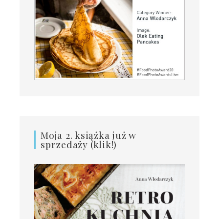
Moja 2. książka już w
sprzedaży (klik!)