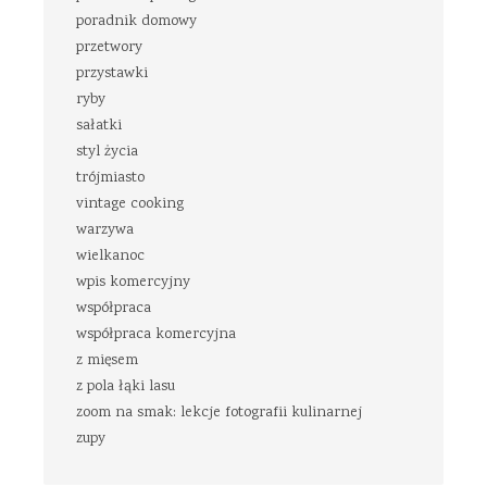
poradnik domowy
przetwory
przystawki
ryby
sałatki
styl życia
trójmiasto
vintage cooking
warzywa
wielkanoc
wpis komercyjny
współpraca
współpraca komercyjna
z mięsem
z pola łąki lasu
zoom na smak: lekcje fotografii kulinarnej
zupy