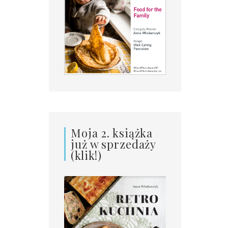
Moja 2. książka
już w sprzedaży
(klik!)