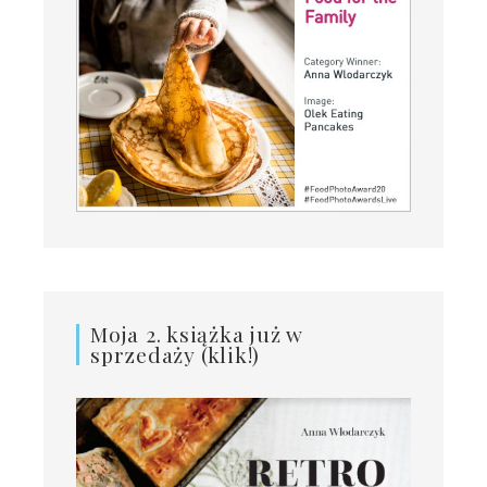
Moja 2. książka już w
sprzedaży (klik!)