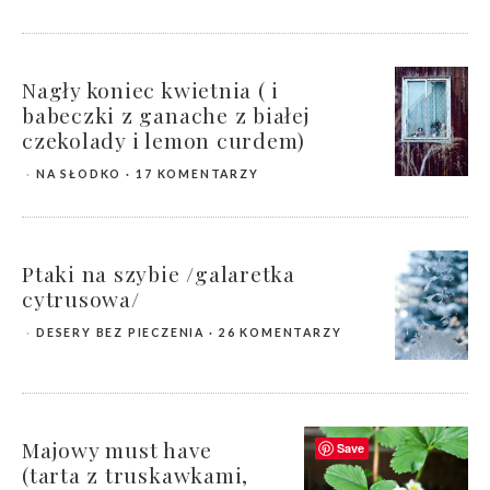
Nagły koniec kwietnia ( i
babeczki z ganache z białej
czekolady i lemon curdem)
NA SŁODKO
17 KOMENTARZY
Ptaki na szybie /galaretka
cytrusowa/
DESERY BEZ PIECZENIA
26 KOMENTARZY
Majowy must have
Save
(tarta z truskawkami,