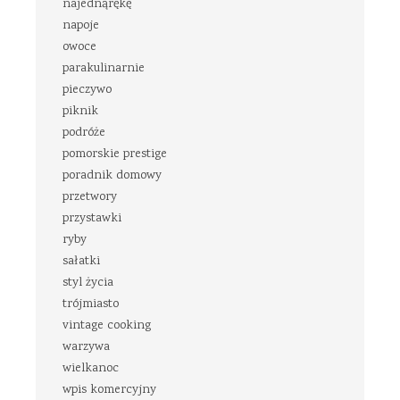
najednąrękę
napoje
owoce
parakulinarnie
pieczywo
piknik
podróże
pomorskie prestige
poradnik domowy
przetwory
przystawki
ryby
sałatki
styl życia
trójmiasto
vintage cooking
warzywa
wielkanoc
wpis komercyjny