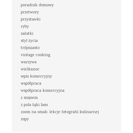
poradnik domowy
przetwory
przystawki
ryby
sałatki
styl życia
trójmiasto
vintage cooking
warzywa
wielkanoc
wpis komercyjny
współpraca
współpraca komercyjna
z mięsem
z pola łąki lasu
zoom na smak: lekcje fotografii kulinarnej
zupy