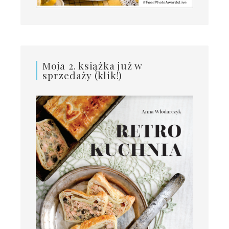
Moja 2. książka już w
sprzedaży (klik!)