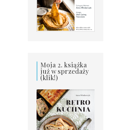
Moja 2. książka
już w sprzedaży
(klik!)