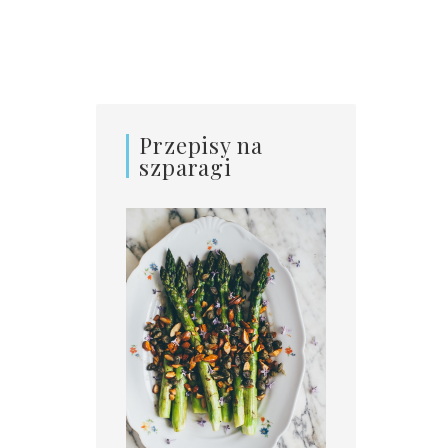
Przepisy na
szparagi