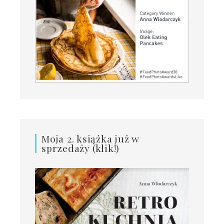
Moja 2. książka już w
sprzedaży (klik!)