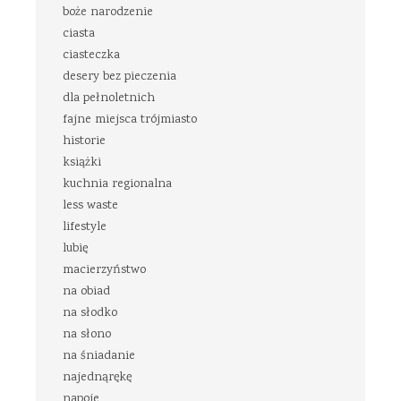
boże narodzenie
ciasta
ciasteczka
desery bez pieczenia
dla pełnoletnich
fajne miejsca trójmiasto
historie
książki
kuchnia regionalna
less waste
lifestyle
lubię
macierzyństwo
na obiad
na słodko
na słono
na śniadanie
najednąrękę
napoje