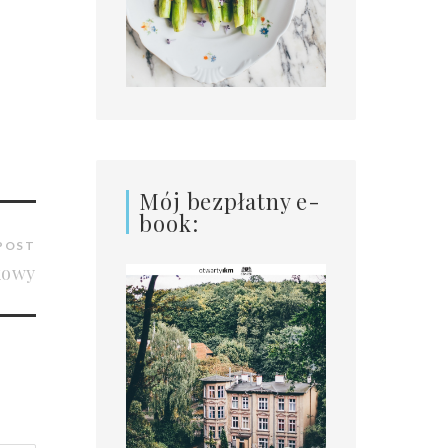
Mój bezpłatny e-
book:
POST
kowy