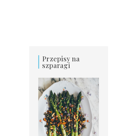
Przepisy na
szparagi