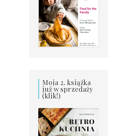
Moja 2. książka
już w sprzedaży
(klik!)