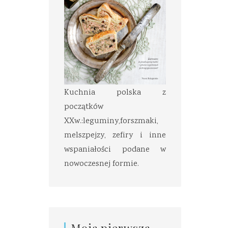
Kuchnia polska z
początków
XXw.:leguminy,forszmaki,
melszpejzy, zefiry i inne
wspaniałości podane w
nowoczesnej formie.
Moja pierwsza