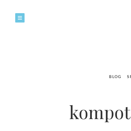
BLOG
S
kompot 