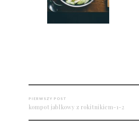
PIERWSZY POST
kompot jablkowy z rokitnikiem-1-2