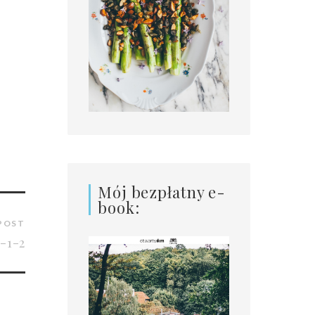
Mój bezpłatny e-
book:
POST
-1-2