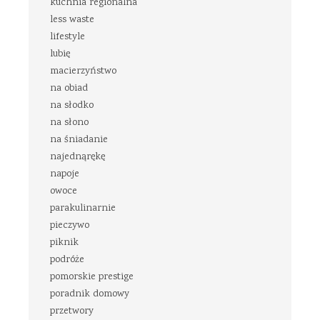
kuchnia regionalna
less waste
lifestyle
lubię
macierzyństwo
na obiad
na słodko
na słono
na śniadanie
najednąrękę
napoje
owoce
parakulinarnie
pieczywo
piknik
podróże
pomorskie prestige
poradnik domowy
przetwory