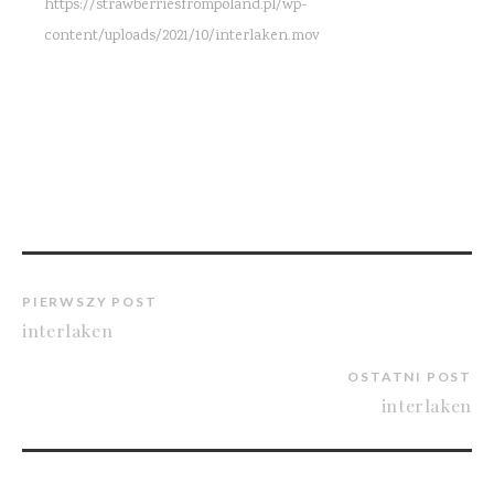
https://strawberriesfrompoland.pl/wp-
content/uploads/2021/10/interlaken.mov
PIERWSZY POST
interlaken
OSTATNI POST
interlaken