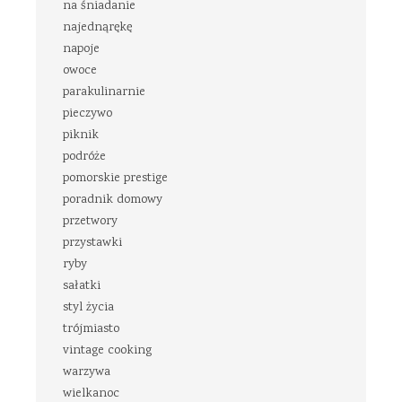
na śniadanie
najednąrękę
napoje
owoce
parakulinarnie
pieczywo
piknik
podróże
pomorskie prestige
poradnik domowy
przetwory
przystawki
ryby
sałatki
styl życia
trójmiasto
vintage cooking
warzywa
wielkanoc