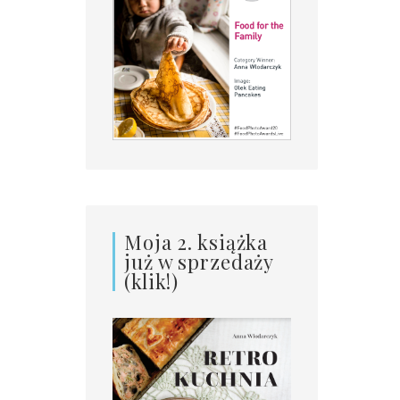
Moja 2. książka
już w sprzedaży
(klik!)