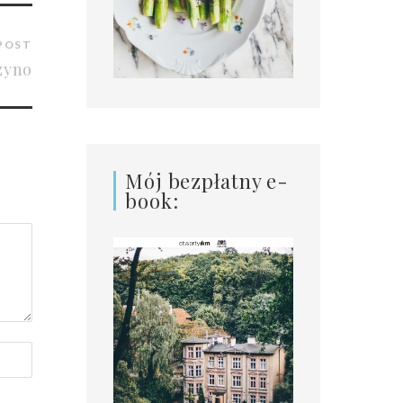
POST
zyno
Mój bezpłatny e-
book: