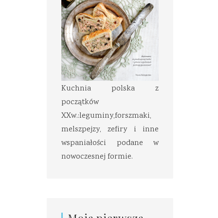
Kuchnia polska z
początków
XXw.:leguminy,forszmaki,
melszpejzy, zefiry i inne
wspaniałości podane w
nowoczesnej formie.
Moja pierwsza