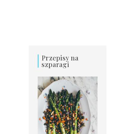
Przepisy na
szparagi