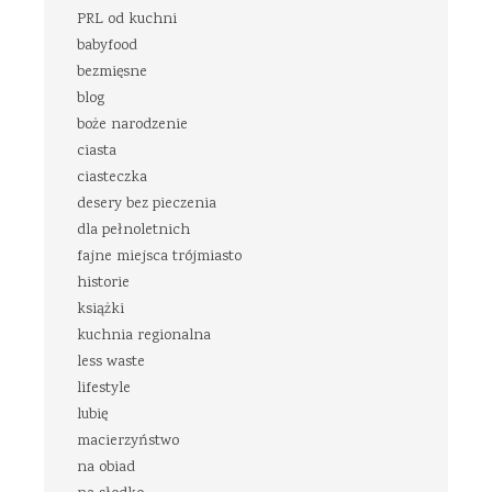
PRL od kuchni
babyfood
bezmięsne
blog
boże narodzenie
ciasta
ciasteczka
desery bez pieczenia
dla pełnoletnich
fajne miejsca trójmiasto
historie
książki
kuchnia regionalna
less waste
lifestyle
lubię
macierzyństwo
na obiad