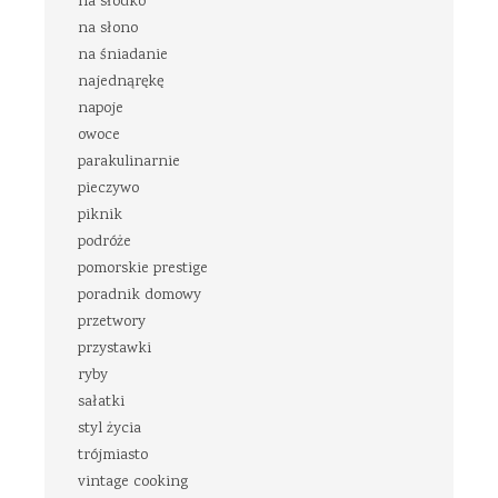
na słodko
na słono
na śniadanie
najednąrękę
napoje
owoce
parakulinarnie
pieczywo
piknik
podróże
pomorskie prestige
poradnik domowy
przetwory
przystawki
ryby
sałatki
styl życia
trójmiasto
vintage cooking