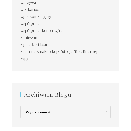
warzywa
wielkanoc
wpis komercyjny
współpraca
współpraca komercyjna
z mięsem
z pola łąki lasu
zoom na smak: lekcje fotografii kulinarnej
zupy
Archiwum Blogu
Archiwum
Blogu