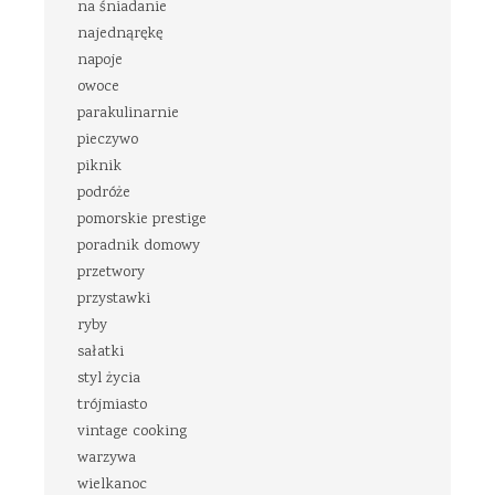
na śniadanie
najednąrękę
napoje
owoce
parakulinarnie
pieczywo
piknik
podróże
pomorskie prestige
poradnik domowy
przetwory
przystawki
ryby
sałatki
styl życia
trójmiasto
vintage cooking
warzywa
wielkanoc