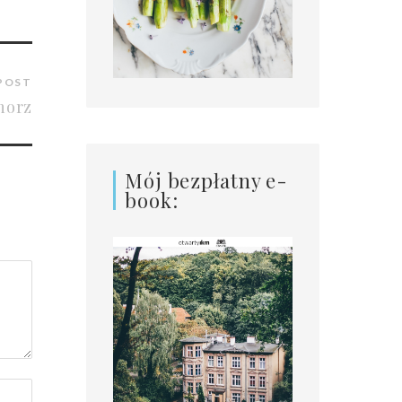
POST
horz
Mój bezpłatny e-
book: