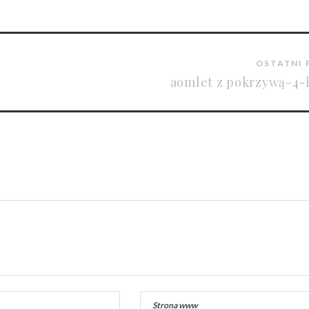
OSTATNI 
aomlet z pokrzywą-4-