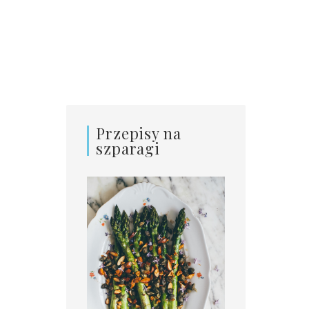
Przepisy na
szparagi