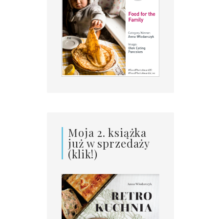
Moja 2. książka
już w sprzedaży
(klik!)