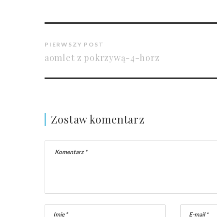
PIERWSZY POST
aomlet z pokrzywą-4-horz
Zostaw komentarz