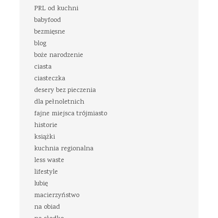
PRL od kuchni
babyfood
bezmięsne
blog
boże narodzenie
ciasta
ciasteczka
desery bez pieczenia
dla pełnoletnich
fajne miejsca trójmiasto
historie
książki
kuchnia regionalna
less waste
lifestyle
lubię
macierzyństwo
na obiad