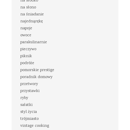
na słodko
na słono
na śniadanie
najednąrękę
napoje
owoce
parakulinarnie
pieczywo
piknik
podróże
pomorskie prestige
poradnik domowy
przetwory
przystawki
ryby
sałatki
styl życia
trójmiasto
vintage cooking