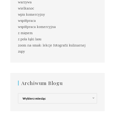
warzywa
wielkanoc
wpis komercyjny
współpraca
współpraca komercyjna
z mięsem
z pola łąki lasu
zoom na smak: lekcje fotografii kulinarnej
zupy
Archiwum Blogu
Archiwum
Blogu