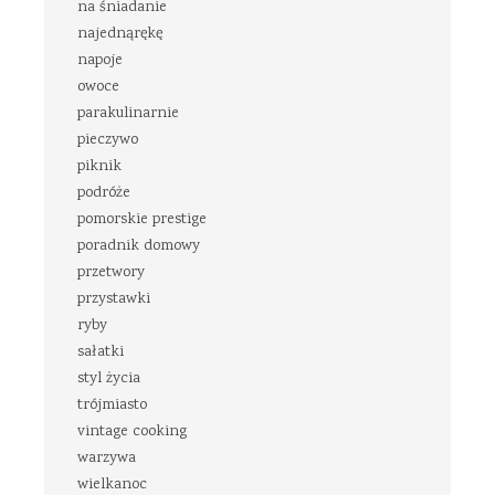
na śniadanie
najednąrękę
napoje
owoce
parakulinarnie
pieczywo
piknik
podróże
pomorskie prestige
poradnik domowy
przetwory
przystawki
ryby
sałatki
styl życia
trójmiasto
vintage cooking
warzywa
wielkanoc