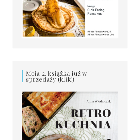
Moja 2. książka już w
sprzedaży (klik!)