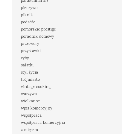
parakulinarnie
pieczywo
piknik
podróże
pomorskie prestige
poradnik domowy
przetwory
przystawki
ryby
sałatki
styl życia
trójmiasto
vintage cooking
warzywa
wielkanoc
wpis komercyjny
współpraca
współpraca komercyjna
z mięsem