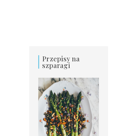
Przepisy na
szparagi