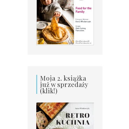
Moja 2. książka
już w sprzedaży
(klik!)