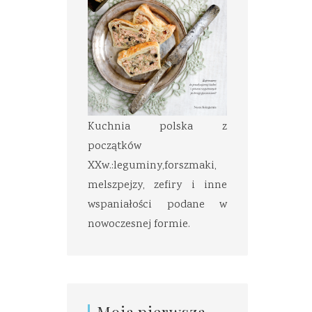
Kuchnia polska z
początków
XXw.:leguminy,forszmaki,
melszpejzy, zefiry i inne
wspaniałości podane w
nowoczesnej formie.
Moja pierwsza