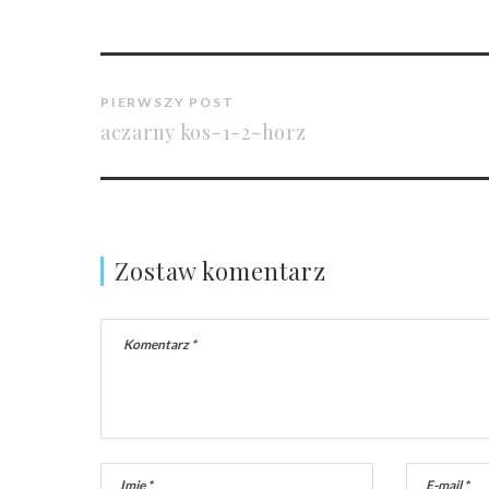
PIERWSZY POST
aczarny kos-1-2-horz
Zostaw komentarz