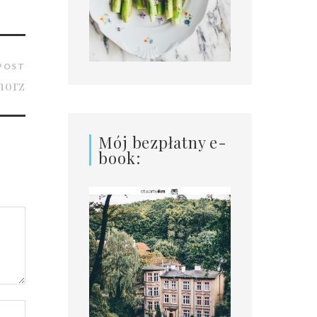
POST
horz
Mój bezpłatny e-
book: