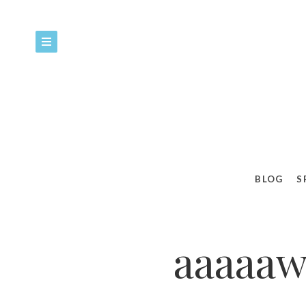
BLOG
S
aaaaaw