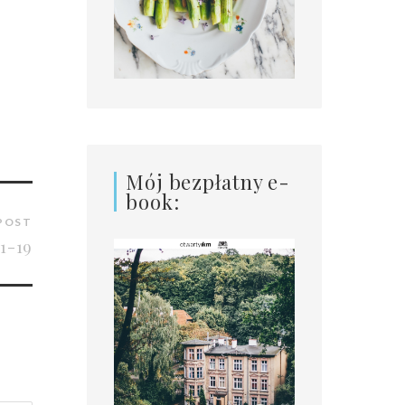
Mój bezpłatny e-
book:
POST
1-19