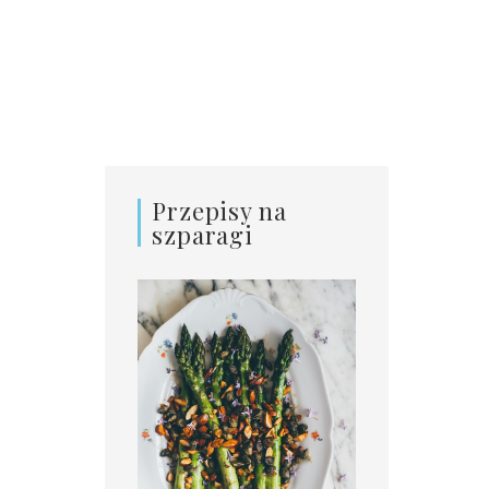
Przepisy na
szparagi