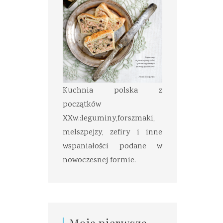
Kuchnia polska z
początków
XXw.:leguminy,forszmaki,
melszpejzy, zefiry i inne
wspaniałości podane w
nowoczesnej formie.
Moja pierwsza