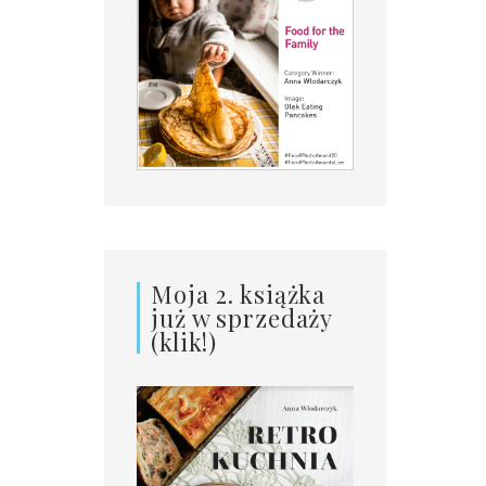
Moja 2. książka
już w sprzedaży
(klik!)