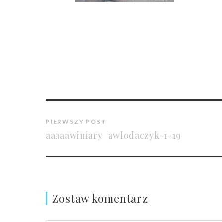
PIERWSZY POST
aaaaawiniary_awlodaczyk-1-19
Zostaw komentarz