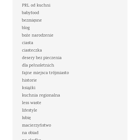
PRL od kuchni
babyfood
bezmięsne
blog
boże narodzenie
ciasta
ciasteczka
desery bez pieczenia
dla pełnoletnich
fajne miejsca trójmiasto
historie
książki
kuchnia regionalna
less waste
lifestyle
lubię
macierzyństwo
na obiad