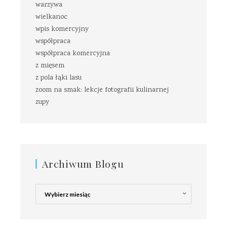
warzywa
wielkanoc
wpis komercyjny
współpraca
współpraca komercyjna
z mięsem
z pola łąki lasu
zoom na smak: lekcje fotografii kulinarnej
zupy
Archiwum Blogu
Archiwum
Blogu