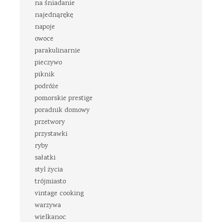
na śniadanie
najednąrękę
napoje
owoce
parakulinarnie
pieczywo
piknik
podróże
pomorskie prestige
poradnik domowy
przetwory
przystawki
ryby
sałatki
styl życia
trójmiasto
vintage cooking
warzywa
wielkanoc