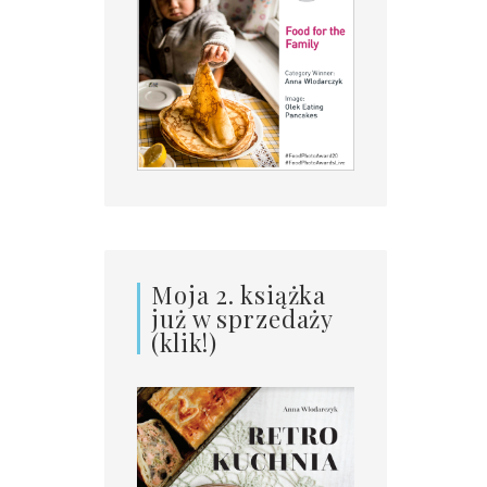
Moja 2. książka
już w sprzedaży
(klik!)