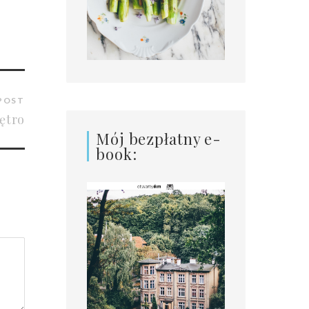
POST
iętro
Mój bezpłatny e-
book: