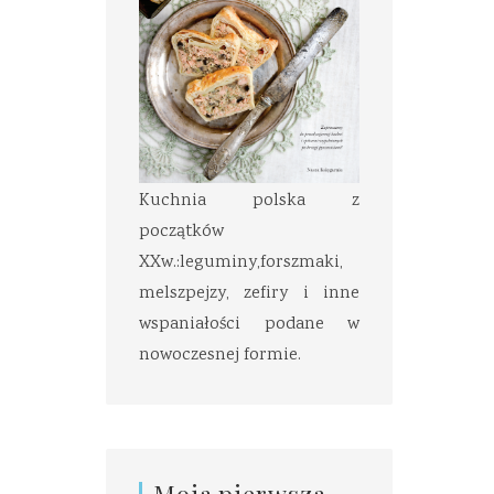
Kuchnia polska z
początków
XXw.:leguminy,forszmaki,
melszpejzy, zefiry i inne
wspaniałości podane w
nowoczesnej formie.
Moja pierwsza