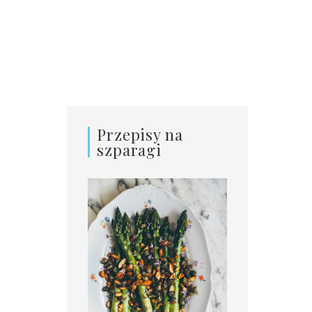
Przepisy na
szparagi