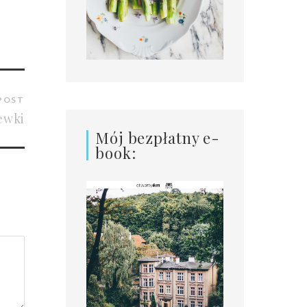
POST
ewki
Mój bezpłatny e-
book: