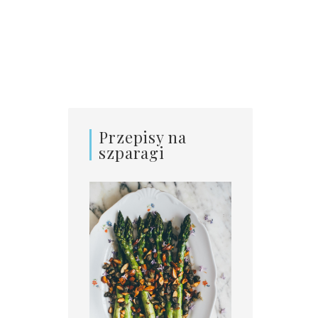
Przepisy na
szparagi