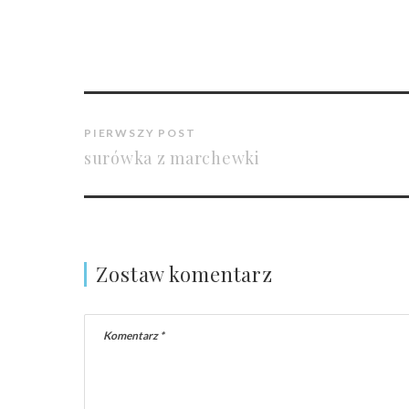
PIERWSZY POST
surówka z marchewki
Zostaw komentarz