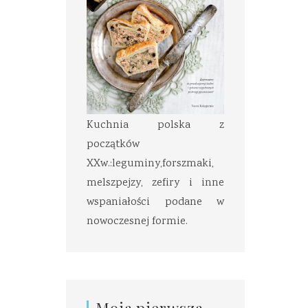
Kuchnia polska z
początków
XXw.:leguminy,forszmaki,
melszpejzy, zefiry i inne
wspaniałości podane w
nowoczesnej formie.
Moja pierwsza