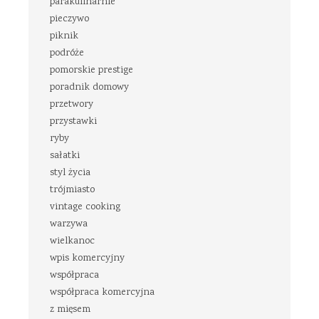
parakulinarnie
pieczywo
piknik
podróże
pomorskie prestige
poradnik domowy
przetwory
przystawki
ryby
sałatki
styl życia
trójmiasto
vintage cooking
warzywa
wielkanoc
wpis komercyjny
współpraca
współpraca komercyjna
z mięsem