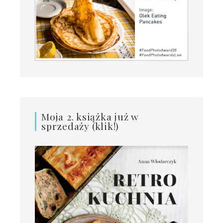
Moja 2. książka już w
sprzedaży (klik!)