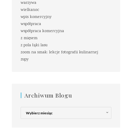
warzywa
wielkanoc
wpis komercyjny
współpraca
współpraca komercyjna
z mięsem
z pola łąki lasu
zoom na smak: lekcje fotografii kulinarnej
zupy
Archiwum Blogu
Archiwum
Blogu