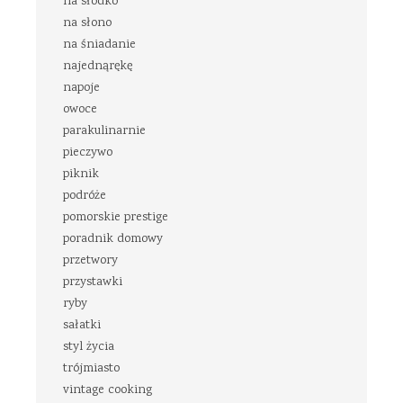
na słodko
na słono
na śniadanie
najednąrękę
napoje
owoce
parakulinarnie
pieczywo
piknik
podróże
pomorskie prestige
poradnik domowy
przetwory
przystawki
ryby
sałatki
styl życia
trójmiasto
vintage cooking