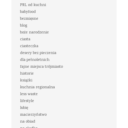
PRL od kuchni
babyfood
bezmięsne
blog
boże narodzenie
ciasta
ciasteczka
desery bez pieczenia
dla pełnoletnich
fajne miejsca trójmiasto
historie
książki
kuchnia regionalna
less waste
lifestyle
lubię
macierzyństwo
na obiad