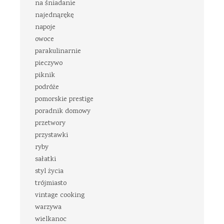
na śniadanie
najednąrękę
napoje
owoce
parakulinarnie
pieczywo
piknik
podróże
pomorskie prestige
poradnik domowy
przetwory
przystawki
ryby
sałatki
styl życia
trójmiasto
vintage cooking
warzywa
wielkanoc