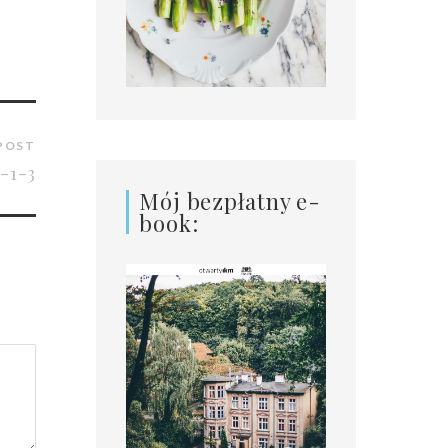
POST
-1-3
Mój bezpłatny e-
book: