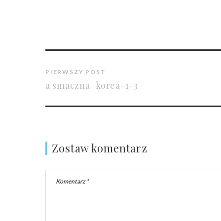
PIERWSZY POST
a smaczna_korea-1-3
Zostaw komentarz