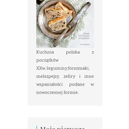
Kuchnia polska z
początków
XXw.:leguminy,forszmaki,
melszpejzy, zefiry i inne
wspaniałości podane w
nowoczesnej formie.
Moja pierwsza