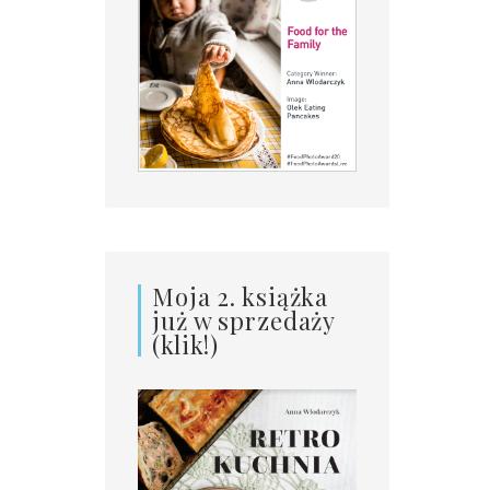
Moja 2. książka
już w sprzedaży
(klik!)