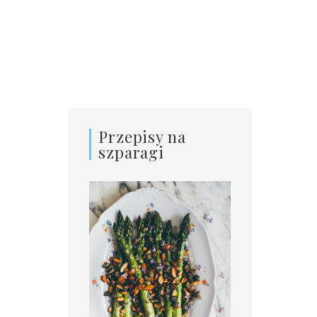
Przepisy na
szparagi