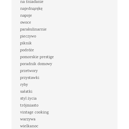
na śniadanie
najednąrękę
napoje
owoce
parakulinarnie
pieczywo
piknik
podróże
pomorskie prestige
poradnik domowy
przetwory
przystawki
ryby
sałatki
styl życia
trójmiasto
vintage cooking
warzywa
wielkanoc