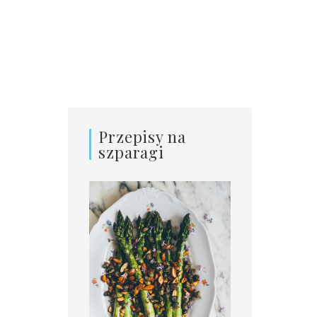
Przepisy na
szparagi