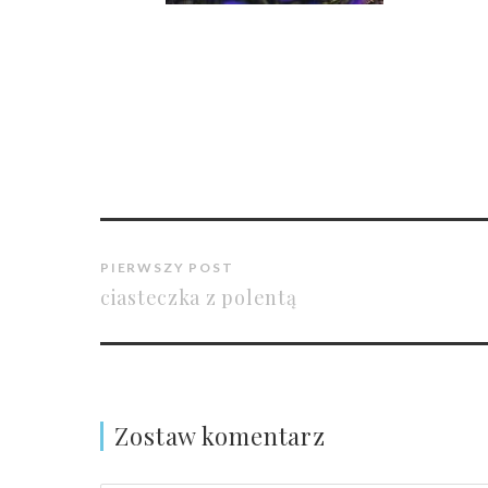
PIERWSZY POST
ciasteczka z polentą
Zostaw komentarz