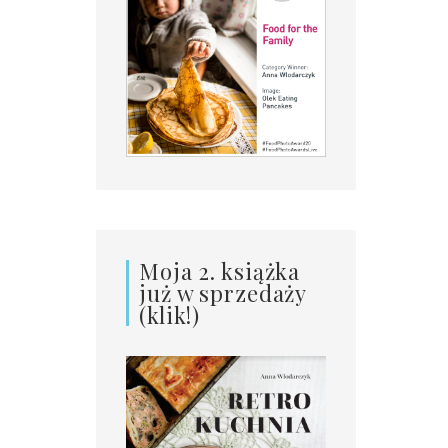
Moja 2. książka
już w sprzedaży
(klik!)