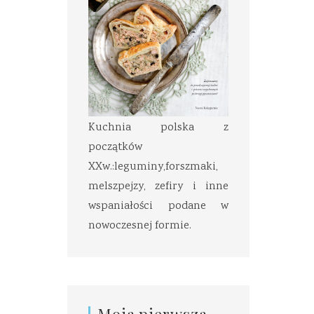
Kuchnia polska z
początków
XXw.:leguminy,forszmaki,
melszpejzy, zefiry i inne
wspaniałości podane w
nowoczesnej formie.
Moja pierwsza