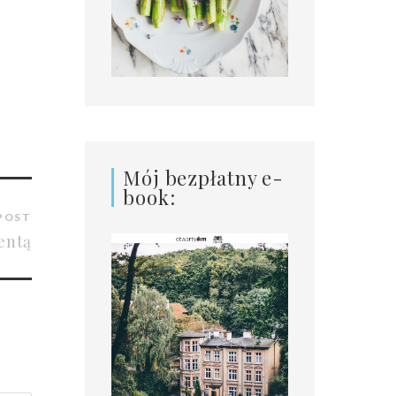
Mój bezpłatny e-
book:
POST
entą